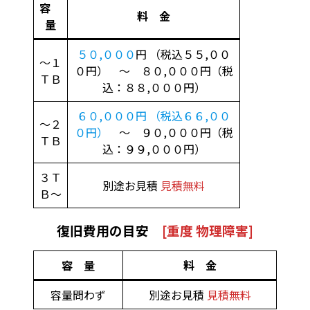
容
料 金
量
５０,０００
円 （税込５５,００
～１
０円） ～ ８０,０００円（税
ＴＢ
込：８８,０００円）
６０,０００円 （税込６６,００
～２
０円）
～ ９０,０００円（税
ＴＢ
込：９９,０００円）
３Ｔ
別途お見積
見積無料
Ｂ～
復旧費用の目安
[重度 物理障害]
容 量
料 金
容量問わず
別途お見積
見積無料