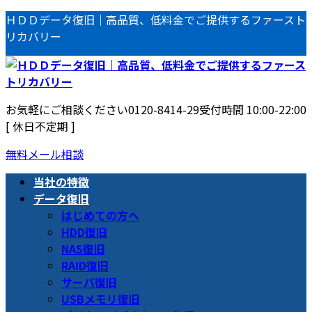
コ
ナ
ＨＤＤデータ復旧｜高品質、低料金でご提供するファースト
ン
ビ
リカバリー
テ
ゲ
ン
ー
ツ
シ
へ
ョ
お気軽にご相談ください
0120-8414-29
受付時間 10:00-22:00
ス
ン
[ 休日不定期 ]
キ
に
ッ
移
無料メール相談
プ
動
当社の特徴
データ復旧
はじめての方へ
HDD復旧
NAS復旧
RAID復旧
サーバ復旧
USBメモリ復旧