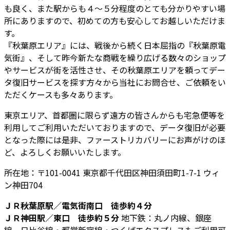
も良く、また駅からも４～５分程度のとても分かりやすい場
所にありますので、初めての方も安心してお越しいただけま
す。
『秋葉原エリア』には、戦後から続く日本屈指の『秋葉原電
気街』、そして昨今新たな商戦を繰り広げる数々のショップ
やサービスが街を活性させ、その秋葉原エリアを頼ってデー
タ復旧サービスを探す方々から当社にお問合せ、ご依頼をい
ただくケースも多々あります。
東京エリア、首都圏に限らず遠方の皆さんからも宅急便等を
利用してご利用いただいておりますので、データ復旧が必要
となった際には是非、ファーストリカバリーにお声がけのほ
ど、よろしくお願いいたします。
所在地：〒101-0041 東京都千代田区神田須田町1-7-1 ウィ
ン神田704
ＪＲ秋葉原駅／電気街南口 徒歩約４分
ＪＲ神田駅／東口 徒歩約５分
地下鉄：丸ノ内線、銀座
線、日比谷線・都営新宿線・つくばエクスプレスもご利用可