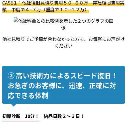
CASE１：他社復旧見積り費用５０−６０万 弊社復旧費用実
績 中度で４−７万（重度で１０−１２万）
他社見積りでご予算が合わなかった方も、お気軽にお声がけ
ください
② 高い技術力によるスピード復旧！
お急ぎのお客様に、迅速、正確に対
応できる体制
初期診断 10分！ 納品日数２〜３日！