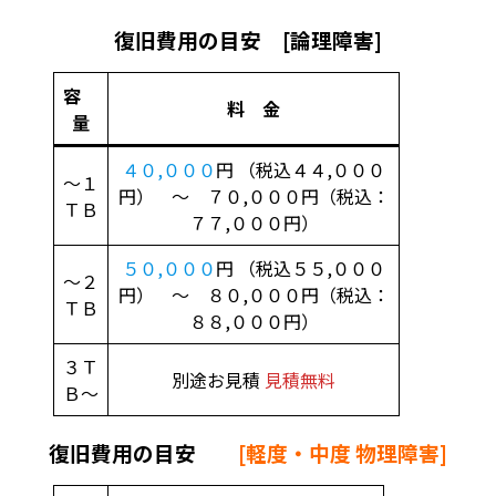
復旧費用の目安 [論理障害]
容
料 金
量
４０,０００
円 （税込４４,０００
～１
円） ～ ７０,０００円（税込：
ＴＢ
７７,０００円）
５０,０００
円 （税込５５,０００
～２
円） ～ ８０,０００円（税込：
ＴＢ
８８,０００円）
３Ｔ
別途お見積
見積無料
Ｂ～
復旧費用の目安
[軽度・中度 物理障害]