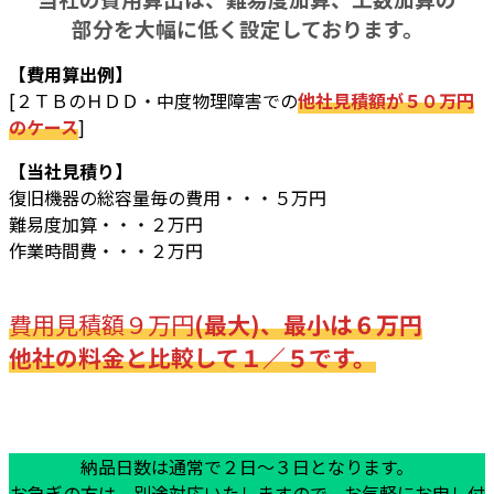
部分を大幅に低く設定しております。
【費用算出例】
[２ＴＢのＨＤＤ・中度物理障害での
他社見積額が５０万円
のケース
]
【当社見積り】
復旧機器の総容量毎の費用・・・５万円
難易度加算・・・２万円
作業時間費・・・２万円
費用見積額９万円
(最大)、最小は６万円
他社の料金と比較して１／５です。
納品日数は通常で２日～３日となります。
お急ぎの方は、別途対応いたしますので、お気軽にお申し付