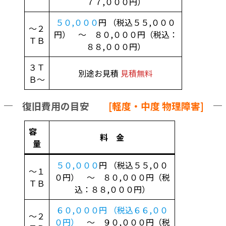
７７,０００円）
５０,０００
円 （税込５５,０００
～２
円） ～ ８０,０００円（税込：
ＴＢ
８８,０００円）
３Ｔ
別途お見積
見積無料
Ｂ～
復旧費用の目安
[軽度・中度 物理障害]
容
料 金
量
５０,０００
円 （税込５５,００
～１
０円） ～ ８０,０００円（税
ＴＢ
込：８８,０００円）
６０,０００円 （税込６６,００
～２
０円）
～ ９０,０００円（税