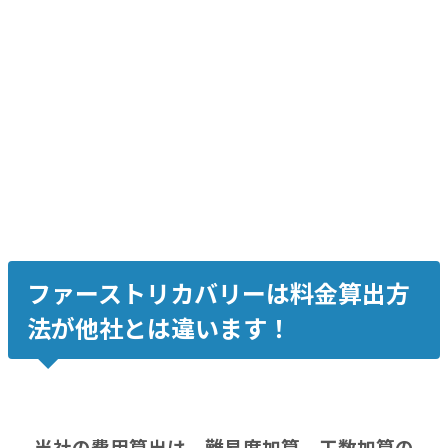
Windows外付け WD30EZRX-22D8PB0 3TB
中度障害、復旧率約99%
ファーストリカバリーは料金算出方
法が他社とは違います！
当社の費用算出は、難易度加算、工数加算の