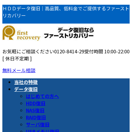
コ
ナ
ＨＤＤデータ復旧｜高品質、低料金でご提供するファースト
ン
ビ
リカバリー
テ
ゲ
ン
ー
ツ
シ
へ
ョ
ス
ン
お気軽にご相談ください
0120-8414-29
受付時間 10:00-22:00
キ
に
[ 休日不定期 ]
ッ
移
無料メール相談
プ
動
当社の特徴
データ復旧
はじめての方へ
HDD復旧
NAS復旧
RAID復旧
サーバ復旧
USBメモリ復旧