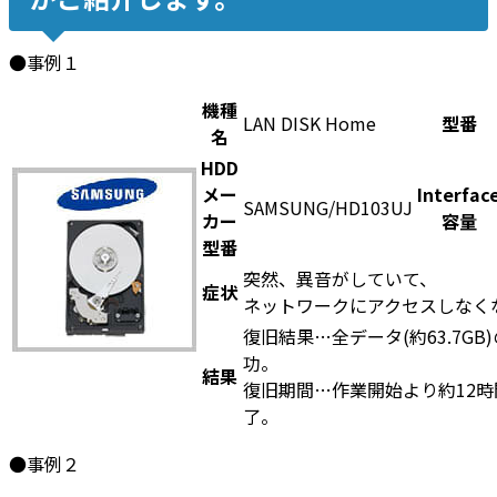
●事例１
機種
LAN DISK Home
型番
名
HDD
メー
Interfac
SAMSUNG/HD103UJ
カー
容量
型番
突然、異音がしていて、
症状
ネットワークにアクセスしなく
復旧結果…全データ(約63.7GB
功。
結果
復旧期間…作業開始より約12
了。
●事例２