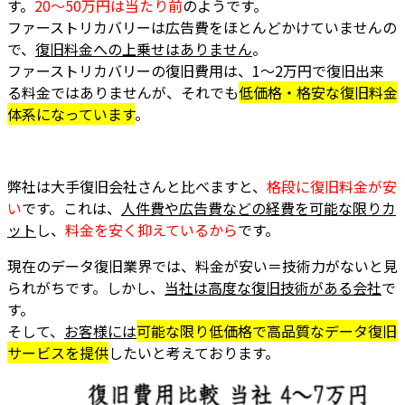
す。
20～50万円は当たり前
のようです。
ファーストリカバリーは広告費をほとんどかけていませんの
で、
復旧料金への上乗せはありません
。
ファーストリカバリーの復旧費用は、1～2万円で復旧出来
る料金ではありませんが、それでも
低価格・格安な復旧料金
体系になっています
。
弊社は大手復旧会社さんと比べますと、
格段に復旧料金が安
い
です
。これは、
人件費や広告費などの経費を可能な限りカ
ット
し、
料金を安く抑えているから
です。
現在のデータ復旧業界では、料金が安い＝技術力がないと見
られがちです。しかし、
当社は高度な復旧技術がある会社
で
す。
そして、
お客様には
可能な限り低価格で高品質なデータ復旧
サービスを提供
したいと考えております。