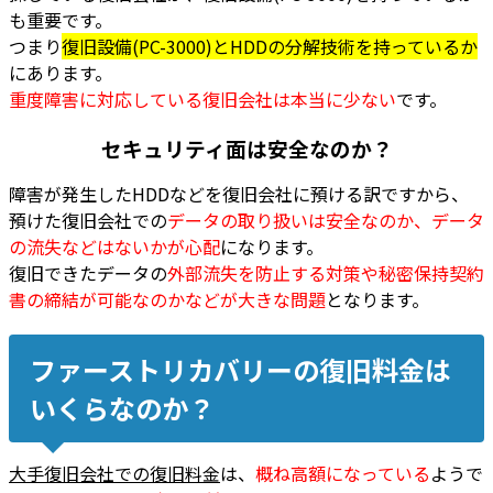
も重要です。
つまり
復旧設備(PC-3000)とHDDの分解技術を持っているか
にあります。
重度障害に対応している復旧会社は本当に少ない
です。
セキュリティ面は安全なのか？
障害が発生したHDDなどを復旧会社に預ける訳ですから、
預けた復旧会社での
データの取り扱いは安全なのか、データ
の流失などはないかが心配
になります。
復旧できたデータの
外部流失を防止する対策や秘密保持契約
書の締結が可能なのかなどが大きな問題
となります。
ファーストリカバリーの復旧料金は
いくらなのか？
大手復旧会社での復旧料金
は、
概ね高額になっている
ようで