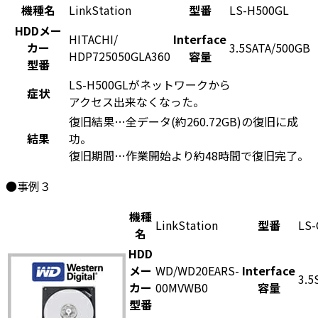
機種名
LinkStation
型番
LS-H500GL
HDDメー
HITACHI/
Interface
カー
3.5SATA/500GB
HDP725050GLA360
容量
型番
LS-H500GLがネットワークから
症状
アクセス出来なくなった。
復旧結果…全データ(約260.72GB)の復旧に成
結果
功。
復旧期間…作業開始より約48時間で復旧完了。
●事例３
機種
LinkStation
型番
LS-
名
HDD
メー
WD/WD20EARS-
Interface
3.5
カー
00MVWB0
容量
型番