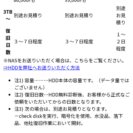
別途
3TB
別途お見積り
別途お見積り
お見
～
積り
復
１～
旧
３～７
日程度
３～７日程度
２日
日
程度
数
※NASをお送りいただく場合は、こちらをご覧ください。
⇒HDDを弊社へお送りいただく方法
注1) 容量………HDD本体の容量です。（データ量では
ございません）
注2) 復旧日数…HDD無料診断後、お客様から正式なご
依頼をいただいてからの日数となります。
注3) 次の場合は、別途お見積りとなります。
－check diskを実行、暗号化を使用、水没品、落下
品、他社復旧作業において開封。