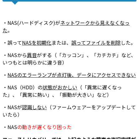
・NAS(ハードディスク)が
ネットワークから見えなくなっ
た
。
・誤って
NASを初期化
または、
誤って
ファイルを削除
した。
・NASから
異音
がする（「カッコン」、「カチカチ」など、
いつもとは明らかに違う音）
・
NASのエラーランプが点灯後
、
データにアクセスできない
・NAS（HDD）の
状態がおかしい
（「異常に遅くなっ
た」、「異常に熱い」、「振動が大きい」など）
・NASが
認識しない
（ファームウェアーをアップデートして
いたら）
・NAS
の動きが遅くなり困った