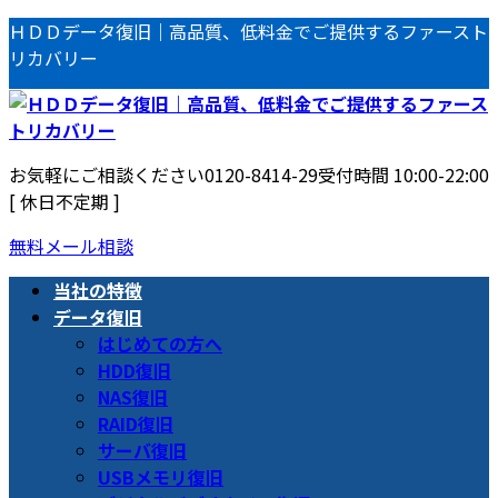
コ
ナ
ＨＤＤデータ復旧｜高品質、低料金でご提供するファースト
ン
ビ
リカバリー
テ
ゲ
ン
ー
ツ
シ
へ
ョ
お気軽にご相談ください
0120-8414-29
受付時間 10:00-22:00
ス
ン
[ 休日不定期 ]
キ
に
ッ
移
無料メール相談
プ
動
当社の特徴
データ復旧
はじめての方へ
HDD復旧
NAS復旧
RAID復旧
サーバ復旧
USBメモリ復旧