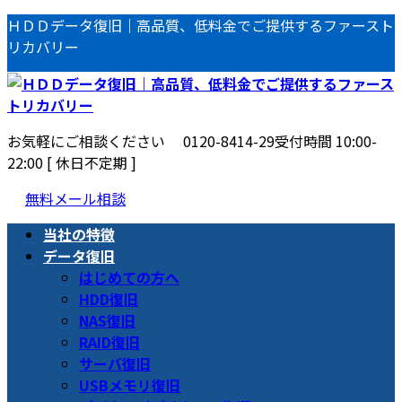
コ
ナ
ＨＤＤデータ復旧｜高品質、低料金でご提供するファースト
ン
ビ
リカバリー
テ
ゲ
ン
ー
ツ
シ
へ
ョ
お気軽にご相談ください
0120-8414-29
受付時間 10:00-
ス
ン
22:00 [ 休日不定期 ]
キ
に
ッ
移
無料メール相談
プ
動
当社の特徴
データ復旧
はじめての方へ
HDD復旧
NAS復旧
RAID復旧
サーバ復旧
USBメモリ復旧