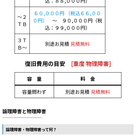
込：８８,０００円）
６０,０００円 （税込６６,００
～２
０円）
～ ９０,０００円（税
ＴＢ
込：９９,０００円）
３Ｔ
別途お見積
見積無料
Ｂ～
復旧費用の目安
[重度 物理障害]
容 量
料 金
容量問わず
別途お見積
見積無料
論理障害と物理障害
論理障害・物理障害って何？