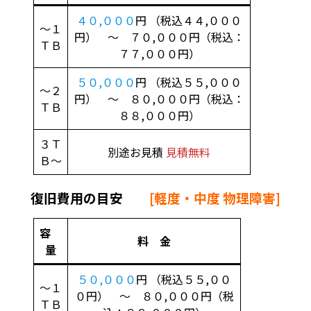
４０,０００
円 （税込４４,０００
～１
円） ～ ７０,０００円（税込：
ＴＢ
７７,０００円）
５０,０００
円 （税込５５,０００
～２
円） ～ ８０,０００円（税込：
ＴＢ
８８,０００円）
３Ｔ
別途お見積
見積無料
Ｂ～
復旧費用の目安
[軽度・中度 物理障害]
容
料 金
量
５０,０００
円 （税込５５,００
～１
０円） ～ ８０,０００円（税
ＴＢ