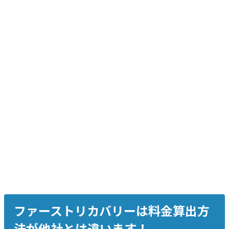
NAS LS-210DC WD10EZRX-22A3KB0 1TB
重度障害、復旧率約99%
Macintosh外付 HM320II/JP2 320GB
中度障害、復旧率約99%
Windows外付け WD30EZRX-22D8PB0 3TB
中度障害、復旧率約99%
ファーストリカバリーは料金算出方
法が他社とは違います！