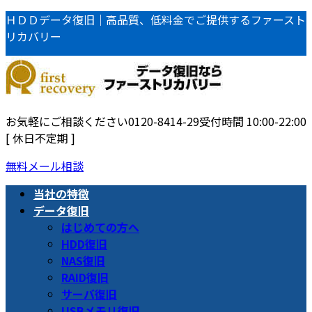
コ
ナ
ＨＤＤデータ復旧｜高品質、低料金でご提供するファースト
ン
ビ
リカバリー
テ
ゲ
ン
ー
ツ
シ
へ
ョ
ス
ン
お気軽にご相談ください
0120-8414-29
受付時間 10:00-22:00
キ
に
[ 休日不定期 ]
ッ
移
無料メール相談
プ
動
当社の特徴
データ復旧
はじめての方へ
HDD復旧
NAS復旧
RAID復旧
サーバ復旧
USBメモリ復旧