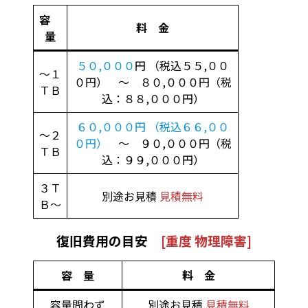
容
料 金
量
５０,０００
円 （税込５５,００
～１
０円） ～ ８０,０００円（税
ＴＢ
込：８８,０００円）
６０,０００円 （税込６６,００
～２
０円）
～ ９０,０００円（税
ＴＢ
込：９９,０００円）
３Ｔ
別途お見積
見積無料
Ｂ～
復旧費用の目安
[重度 物理障害]
容 量
料 金
容量問わず
別途お見積
見積無料