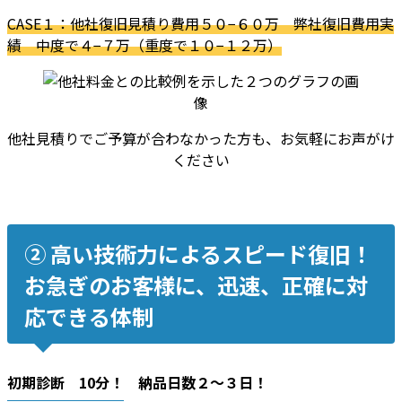
CASE１：他社復旧見積り費用５０−６０万 弊社復旧費用実
績 中度で４−７万（重度で１０−１２万）
他社見積りでご予算が合わなかった方も、お気軽にお声がけ
ください
② 高い技術力によるスピード復旧！
お急ぎのお客様に、迅速、正確に対
応できる体制
初期診断 10分！ 納品日数２〜３日！