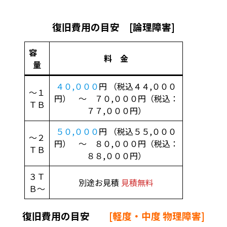
復旧費用の目安 [論理障害]
容
料 金
量
４０,０００
円 （税込４４,０００
～１
円） ～ ７０,０００円（税込：
ＴＢ
７７,０００円）
５０,０００
円 （税込５５,０００
～２
円） ～ ８０,０００円（税込：
ＴＢ
８８,０００円）
３Ｔ
別途お見積
見積無料
Ｂ～
復旧費用の目安
[軽度・中度 物理障害]