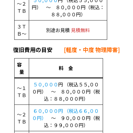
～２
円） ～ ８０,０００円（税込：
ＴＢ
８８,０００円）
３Ｔ
別途お見積
見積無料
Ｂ～
復旧費用の目安
[軽度・中度 物理障害]
容
料 金
量
５０,０００
円 （税込５５,００
～１
０円） ～ ８０,０００円（税
ＴＢ
込：８８,０００円）
６０,０００円 （税込６６,００
～２
０円）
～ ９０,０００円（税
ＴＢ
込：９９,０００円）