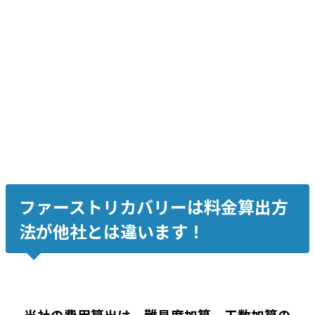
Macintosh外付 HM320II/JP2 320GB
中度障害、復旧率約99%
Windows外付け WD30EZRX-22D8PB0 3TB
中度障害、復旧率約99%
ファーストリカバリーは料金算出方
法が他社とは違います！
当社の費用算出は、難易度加算、工数加算の