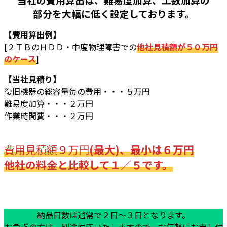
部分を大幅に低く設定しております。
【費用算出例】
[２ＴＢのＨＤＤ・中度物理障害での
他社見積額が５０万円
のケース
]
【当社見積り】
復旧機器の総容量毎の費用・・・５万円
難易度加算・・・２万円
作業時間費・・・２万円
費用見積額９万円
(最大)、最小は６万円
他社の料金と比較して１／５です。
納品日数は通常で２日～３日となります。