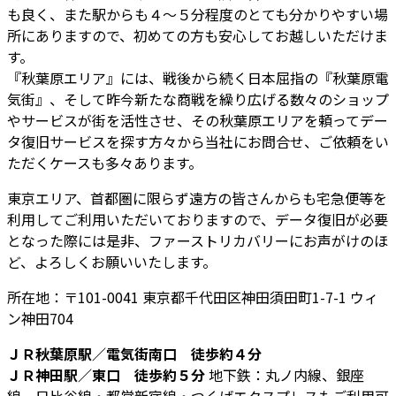
も良く、また駅からも４～５分程度のとても分かりやすい場
所にありますので、初めての方も安心してお越しいただけま
す。
『秋葉原エリア』には、戦後から続く日本屈指の『秋葉原電
気街』、そして昨今新たな商戦を繰り広げる数々のショップ
やサービスが街を活性させ、その秋葉原エリアを頼ってデー
タ復旧サービスを探す方々から当社にお問合せ、ご依頼をい
ただくケースも多々あります。
東京エリア、首都圏に限らず遠方の皆さんからも宅急便等を
利用してご利用いただいておりますので、データ復旧が必要
となった際には是非、ファーストリカバリーにお声がけのほ
ど、よろしくお願いいたします。
所在地：〒101-0041 東京都千代田区神田須田町1-7-1 ウィ
ン神田704
ＪＲ秋葉原駅／電気街南口 徒歩約４分
ＪＲ神田駅／東口 徒歩約５分
地下鉄：丸ノ内線、銀座
線、日比谷線・都営新宿線・つくばエクスプレスもご利用可