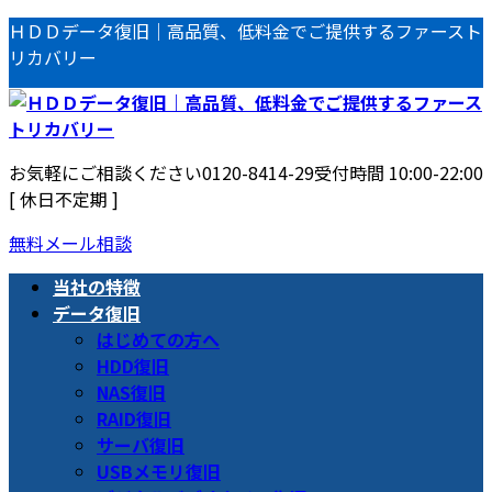
コ
ナ
ＨＤＤデータ復旧｜高品質、低料金でご提供するファースト
ン
ビ
リカバリー
テ
ゲ
ン
ー
ツ
シ
へ
ョ
お気軽にご相談ください
0120-8414-29
受付時間 10:00-22:00
ス
ン
[ 休日不定期 ]
キ
に
ッ
移
無料メール相談
プ
動
当社の特徴
データ復旧
はじめての方へ
HDD復旧
NAS復旧
RAID復旧
サーバ復旧
USBメモリ復旧