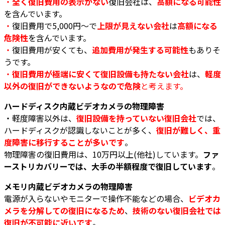
・
全く復旧費用の表示がない
復旧会社は、
高額になる可能性
を含んでいます。
・
復旧費用で5,000円～で
上限が見えない会社
は
高額になる
危険性
を含んでいます。
・
復旧費用が安くても、
追加費用が発生する可能性
もありそ
うです。
・
復旧費用が極端に安くて復旧設備も持たない会社
は、
軽度
以外の復旧ができないようなので危険
と考えます。
ハードディスク内蔵ビデオカメラの物理障害
・軽度障害以外は、
復旧設備を持っていない復旧会社
では、
ハードディスクが認識しないことが多く、
復旧が難しく、重
度障害に移行することが多いです
。
物理障害の復旧費用は、10万円以上(他社)しています。
ファ
ーストリカバリーでは、大手の半額程度で復旧しています
。
メモリ内蔵ビデオカメラの物理障害
電源が入らないやモニターで操作不能などの場合、
ビデオカ
メラを分解しての復旧になるため
、
技術のない復旧会社では
復旧が不可能に近いです
。