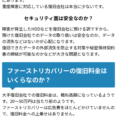
にあります。
重度障害に対応している復旧会社は本当に少ない
です。
セキュリティ面は安全なのか？
障害が発生したHDDなどを復旧会社に預ける訳ですから、
預けた復旧会社での
データの取り扱いは安全なのか、データ
の流失などはないかが心配
になります。
復旧できたデータの
外部流失を防止する対策や秘密保持契約
書の締結が可能なのかなどが大きな問題
となります。
ファーストリカバリーの復旧料金は
いくらなのか？
大手復旧会社での復旧料金
は、
概ね高額になっている
ようで
す。
20～50万円は当たり前
のようです。
ファーストリカバリーは広告費をほとんどかけていませんの
で、
復旧料金への上乗せはありません
。