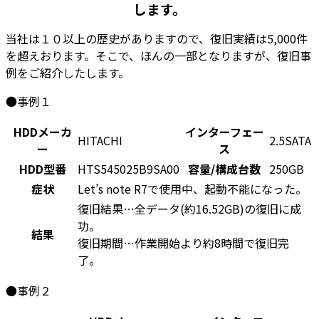
します。
当社は
１０以上の歴史
がありますので、
復旧実績は5,000件
を超えおります。そこで、ほんの一部となりますが、復旧事
例をご紹介したします。
●事例１
HDDメーカ
インターフェー
HITACHI
2.5SATA
ー
ス
HDD型番
HTS545025B9SA00
容量/構成台数
250GB
症状
Let’s note R7で使用中、起動不能になった。
復旧結果…全データ(約16.52GB)の復旧に成
功。
結果
復旧期間…作業開始より約8時間で復旧完
了。
●事例２