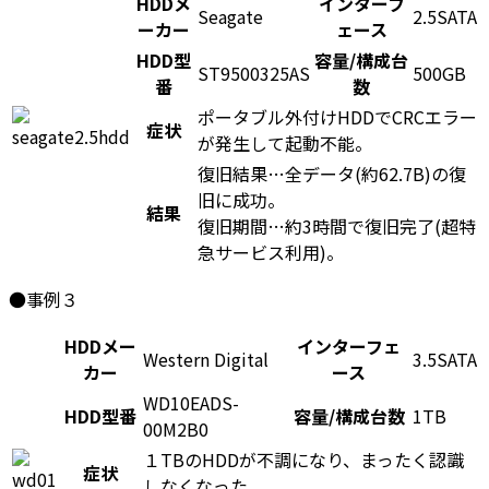
HDDメ
インターフ
Seagate
2.5SATA
ーカー
ェース
HDD型
容量/構成台
ST9500325AS
500GB
番
数
ポータブル外付けHDDでCRCエラー
症状
が発生して起動不能。
復旧結果…全データ(約62.7B)の復
旧に成功。
結果
復旧期間…約3時間で復旧完了(超特
急サービス利用)。
●事例３
HDDメー
インターフェ
Western Digital
3.5SATA
カー
ース
WD10EADS-
HDD型番
容量/構成台数
1TB
00M2B0
１TBのHDDが不調になり、まったく認識
症状
しなくなった。