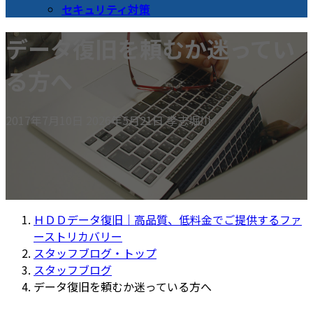
セキュリティ対策
データ復旧を頼むか迷ってい
る方へ
最
2017年7月10日
2026年5月21日
孝志堀川
終
更
新
日
時
ＨＤＤデータ復旧｜高品質、低料金でご提供するファ
:
ーストリカバリー
スタッフブログ・トップ
スタッフブログ
データ復旧を頼むか迷っている方へ