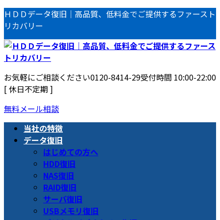
コ
ナ
ＨＤＤデータ復旧｜高品質、低料金でご提供するファースト
ン
ビ
リカバリー
テ
ゲ
ン
ー
ツ
シ
へ
ョ
お気軽にご相談ください
0120-8414-29
受付時間 10:00-22:00
ス
ン
[ 休日不定期 ]
キ
に
ッ
移
無料メール相談
プ
動
当社の特徴
データ復旧
はじめての方へ
HDD復旧
NAS復旧
RAID復旧
サーバ復旧
USBメモリ復旧