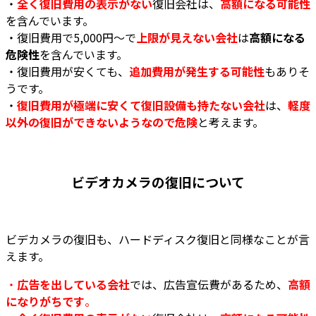
・
全く復旧費用の表示がない
復旧会社は、
高額になる可能性
を含んでいます。
・
復旧費用で5,000円～で
上限が見えない会社
は
高額になる
危険性
を含んでいます。
・
復旧費用が安くても、
追加費用が発生する可能性
もありそ
うです。
・
復旧費用が極端に安くて復旧設備も持たない会社
は、
軽度
以外の復旧ができないようなので危険
と考えます。
ビデオカメラの復旧について
ビデカメラの復旧も、ハードディスク復旧と同様なことが言
えます。
・
広告を出している会社
では、広告宣伝費があるため、
高額
になりがちです
。