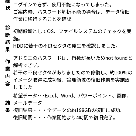
症
ログインできず、使用不能になってしまった。
状
ご案内時、パスワード解析不能の場合は、データ復旧
作業に移行することを確認。
診
初期診断としてOS、ファイルシステムのチェックを実
断
施。
結
HDDに若干の不良セクタの発生を確認しました。
果
アドミニのパスワードは、桁数が長いためnot foundと
作
解析できず。
業
若干の不良セクタがありましたので修復し、約100%の
内
イメージ取得に成功後、論理領域の復旧作業を実施致
容
しました。
希望データ･･･Excel、Word、パワーポイント、画像、
結
メールデータ
果
復旧結果・・・全データの約198GBの復旧に成功。
復旧期間・・・作業開始より4時間で復旧完了。