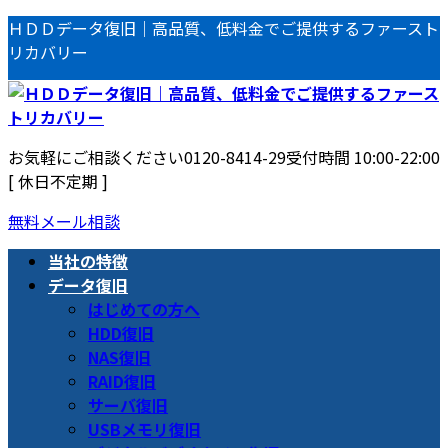
コ
ナ
ＨＤＤデータ復旧｜高品質、低料金でご提供するファースト
ン
ビ
リカバリー
テ
ゲ
ン
ー
ツ
シ
へ
ョ
お気軽にご相談ください
0120-8414-29
受付時間 10:00-22:00
ス
ン
[ 休日不定期 ]
キ
に
ッ
移
無料メール相談
プ
動
当社の特徴
データ復旧
はじめての方へ
HDD復旧
NAS復旧
RAID復旧
サーバ復旧
USBメモリ復旧