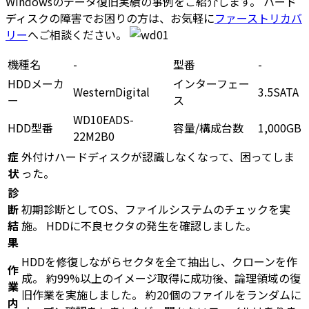
Windowsのデータ復旧実績の事例をご紹介します。 ハード
ディスクの障害でお困りの方は、お気軽に
ファーストリカバ
リー
へご相談ください。
機種名
-
型番
-
HDDメーカ
インターフェー
WesternDigital
3.5SATA
ー
ス
WD10EADS-
HDD型番
容量/構成台数
1,000GB
22M2B0
症
外付けハードディスクが認識しなくなって、困ってしま
状
った。
診
断
初期診断としてOS、ファイルシステムのチェックを実
結
施。 HDDに不良セクタの発生を確認しました。
果
HDDを修復しながらセクタを全て抽出し、クローンを作
作
成。 約99%以上のイメージ取得に成功後、論理領域の復
業
旧作業を実施しました。 約20個のファイルをランダムに
内