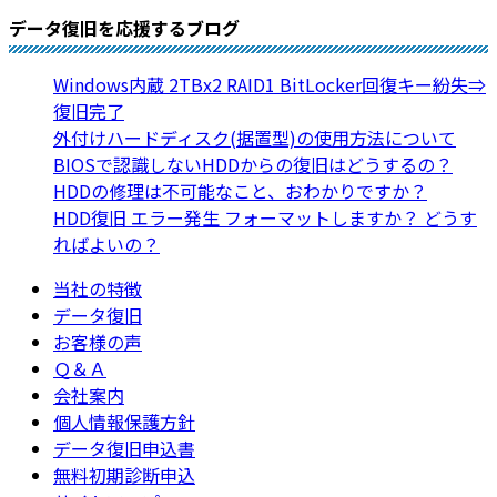
データ復旧を応援するブログ
Windows内蔵 2TBx2 RAID1 BitLocker回復キー紛失⇒
復旧完了
外付けハードディスク(据置型)の使用方法について
BIOSで認識しないHDDからの復旧はどうするの？
HDDの修理は不可能なこと、おわかりですか？
HDD復旧 エラー発生 フォーマットしますか？ どうす
ればよいの？
当社の特徴
データ復旧
お客様の声
Ｑ＆Ａ
会社案内
個人情報保護方針
データ復旧申込書
無料初期診断申込