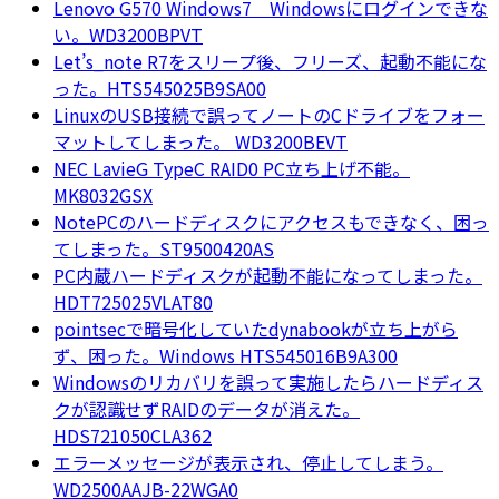
Lenovo G570 Windows7 Windowsにログインできな
い。WD3200BPVT
Let’s_note R7をスリープ後、フリーズ、起動不能にな
った。HTS545025B9SA00
LinuxのUSB接続で誤ってノートのCドライブをフォー
マットしてしまった。 WD3200BEVT
NEC LavieG TypeC RAID0 PC立ち上げ不能。
MK8032GSX
NotePCのハードディスクにアクセスもできなく、困っ
てしまった。ST9500420AS
PC内蔵ハードディスクが起動不能になってしまった。
HDT725025VLAT80
pointsecで暗号化していたdynabookが立ち上がら
ず、困った。Windows HTS545016B9A300
Windowsのリカバリを誤って実施したらハードディス
クが認識せずRAIDのデータが消えた。
HDS721050CLA362
エラーメッセージが表示され、停止してしまう。
WD2500AAJB-22WGA0