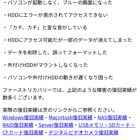
・
パソコンが起動しなく
、
ブルーの画面
になった
・
HDDにエラーが表示
されてアクセスできない
・
「カチ、カチ」と変な音
がしている
・
HDDにアクセス可能だが
一部のデータが消えてしまった
・
データを削除した
、
誤ってフォーマットした
・
外付けHDDがマウントしなくなった
・
パソコンや外付けHDDの動きが遅くなり困った
ファーストリカバリーでは、上記のような障害の復旧実績が
数多くございます
。
実際の復旧実績は次のリンクからご参照ください。
Windows復旧実績
・
Macintosh復旧実績
・
NAS復旧実績
・
RAID復旧実績
・
Server復旧実績
・
USBメモリ・SDカード・
CFカード復旧実績
・
デジタルビデオカメラ復旧実績