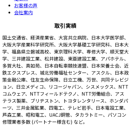
お客様の声
会社案内
取引実績
国土交通省、経済産業省、大宮共立病院、日本大学医学部、
大阪大学産業科学研究所、大阪大学基礎工学研究科、日本大
学、福島県立磐城高校、東京理科大学、専修大学、順天堂大
学、三井建設工業、松井建設、東亜建設工業、アパホテル、
多賀大社、真如苑、日本自転車競技連盟、日本栄養士会、近
鉄エクスプレス、城北労働福祉センター、アスクル、日本政
策金融公庫、住友生命保険、日立工機、万世、共同テレビジ
ョン、日立メディコ、リコージャパン、シスメックス、NTT
コムウェア、NTTフィールドテクノ、NTT労働組合、アス
テラス製薬、ブリヂストン、トヨタレンタリース、ホンダパ
ーツ、三井金属鉱業、四電工、テレビ岩手、日本電設工業、
芦森工業、昭和電工、UACJ銅管、タカラトミー、パソコン
修理業者多数 (パートナー様含む) など。