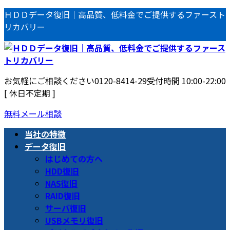
コ
ナ
ＨＤＤデータ復旧｜高品質、低料金でご提供するファースト
ン
ビ
リカバリー
テ
ゲ
ン
ー
ツ
シ
へ
ョ
お気軽にご相談ください
0120-8414-29
受付時間 10:00-22:00
ス
ン
[ 休日不定期 ]
キ
に
ッ
移
無料メール相談
プ
動
当社の特徴
データ復旧
はじめての方へ
HDD復旧
NAS復旧
RAID復旧
サーバ復旧
USBメモリ復旧