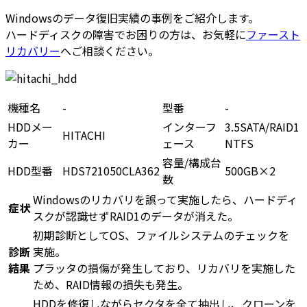
Windowsのデータ復旧実績の事例をご紹介します。
ハードディスクの障害でお困りの方は、お気軽に
ファースト
リカバリー
へご相談ください。
機種名
-
型番
-
HDDメー
インターフ
3.5SATA/RAID1
HITACHI
カー
ェース
NTFS
容量/構成台
HDD型番
HDS721050CLA362
500GB×2
数
Windowsのリカバリを誤って実施したら、ハードディ
症状
スクが認識せずRAID1のデータが消えた。
初期診断としてOS、ファイルシステムのチェックを
診断
実施。
結果
プラッタの損傷が発生しており、リカバリを実施した
ため、RAID情報の損失も発生。
HDDを修復しながらセクタを全て抽出し、クローンを