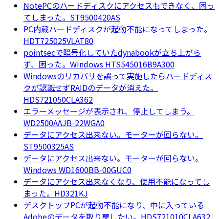
NotePCのハードディスクにアクセスもできなく、困っ
てしまった。ST9500420AS
PC内蔵ハードディスクが起動不能になってしまった。
HDT725025VLAT80
pointsecで暗号化していたdynabookが立ち上がら
ず、困った。Windows HTS545016B9A300
Windowsのリカバリを誤って実施したらハードディス
クが認識せずRAIDのデータが消えた。
HDS721050CLA362
エラーメッセージが表示され、停止してしまう。
WD2500AAJB-22WGA0
データにアクセス出来ない。モーターが回らない。
ST9500325AS
データにアクセス出来ない。モーターが回らない。
Windows WD1600BB-00GUC0
データにアクセス出来なくなり、使用不能になってし
まった。HD321KJ
デスクトップPCが起動不能になり、中に入っている
Adobeのデータを取り戻したい。HDS721010CLA632