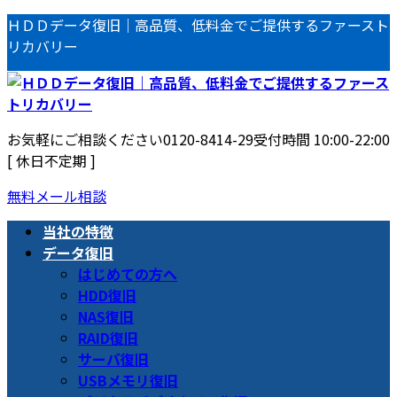
コ
ナ
ＨＤＤデータ復旧｜高品質、低料金でご提供するファースト
ン
ビ
リカバリー
テ
ゲ
ン
ー
ツ
シ
へ
ョ
お気軽にご相談ください
0120-8414-29
受付時間 10:00-22:00
ス
ン
[ 休日不定期 ]
キ
に
ッ
移
無料メール相談
プ
動
当社の特徴
データ復旧
はじめての方へ
HDD復旧
NAS復旧
RAID復旧
サーバ復旧
USBメモリ復旧