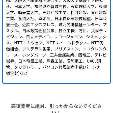
部、大阪大学産業科学研究所、大阪大学基礎工学研究
科、日本大学、福島県立磐城高校、東京理科大学、専修
大学、順天堂大学、三井建設工業、松井建設、東亜建設
工業、多賀大社、真如苑、日本自転車競技連盟、日本栄
養士会、近鉄エクスプレス、城北労働福祉センター、ア
スクル、日本政策金融公庫、日立工機、万世、共同テレ
ビジョン、日立メディコ、リコージャパン、シスメック
ス、NTTコムウェア、NTTフィールドテクノ、NTT労
働組合、アステラス製薬、ブリヂストン、トヨタレンタ
リース、ホンダパーツ、三井金属鉱業、四電工、テレビ
岩手、日本電設工業、芦森工業、昭和電工、UACJ銅
管、タカラトミー、パソコン修理業者多数(パートナー
様含む)など
悪徳業者に絶対、引っかからないでくださ
い！