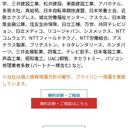
学、三井建設工業、松井建設、東亜建設工業、アパホテル、
多賀大社、真如苑、日本自転車競技連盟、日本栄養士会、近
鉄エクスプレス、城北労働福祉センター、アスクル、日本政
策金融公庫、住友生命保険、日立工機、万世、共同テレビジ
ョン、日立メディコ、リコージャパン、シスメックス、NTT
コムウェア、NTTフィールドテクノ、NTT労働組合、アス
テラス製薬、ブリヂストン、トヨタレンタリース、ホンダパ
ーツ、三井金属鉱業、四電工、テレビ岩手、日本電設工業、
芦森工業、昭和電工、UACJ銅管、タカラトミー、パソコン
修理業者多数 (パートナー様含む) など。
※当社は個人情報保護方針の厳守、プライバシー保護を徹底
しています。
無料診断・ご相談
無料診断・ご相談はこちら
TEL:0120-8414-29
受付時間10:00～22:00
(緊急の場合は24時間対応)