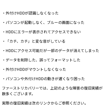
・
外付けHDDが認識しなくなった
・
パソコンが起動しなく
、
ブルーの画面
になった
・
HDDにエラーが表示
されてアクセスできない
・
「カチ、カチ」と変な音
がしている
・
HDDにアクセス可能だが
一部のデータが消えてしまった
・
データを削除した
、
誤ってフォーマットした
・
外付けHDDがマウントしなくなった
・
パソコンや外付けHDDの動きが遅くなり困った
ファーストリカバリーでは、上記のような障害の復旧実績が
数多くございます
。
実際の復旧実績は次のリンクからご参照ください。