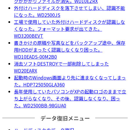
クがかかりファイルが消失。WD10EZRX
外付けハードディスクを落下させてしまい、認識不能
になった。WD2500JS
工場で使用していた外付けハードディスクが認識しな
くなった。フォーマット要求が出てきた。
WD3200BEVT
書きかけの原稿や写真などをバックアップ途中、保存
用HDDがまったく認識しなくなり困った。
WD10EADS-00M2B0
消去ソフトDESTROYで一部削除してしまった
WD20EARX
起動時のWindows画面より先に進まなくなってしまっ
た。HDP725050GLA360
長年使用していたパソコンがXPの起動ロゴのままで立
ち上がらなくなり、その後、認識しなくなり、困っ
た。WD2500BB-98GUA0
データ復旧メニュー