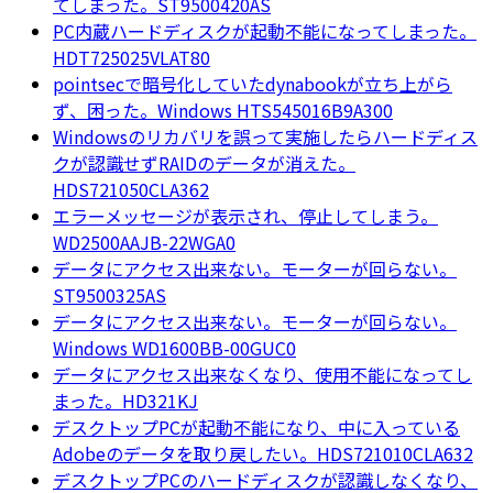
てしまった。ST9500420AS
PC内蔵ハードディスクが起動不能になってしまった。
HDT725025VLAT80
pointsecで暗号化していたdynabookが立ち上がら
ず、困った。Windows HTS545016B9A300
Windowsのリカバリを誤って実施したらハードディス
クが認識せずRAIDのデータが消えた。
HDS721050CLA362
エラーメッセージが表示され、停止してしまう。
WD2500AAJB-22WGA0
データにアクセス出来ない。モーターが回らない。
ST9500325AS
データにアクセス出来ない。モーターが回らない。
Windows WD1600BB-00GUC0
データにアクセス出来なくなり、使用不能になってし
まった。HD321KJ
デスクトップPCが起動不能になり、中に入っている
Adobeのデータを取り戻したい。HDS721010CLA632
デスクトップPCのハードディスクが認識しなくなり、