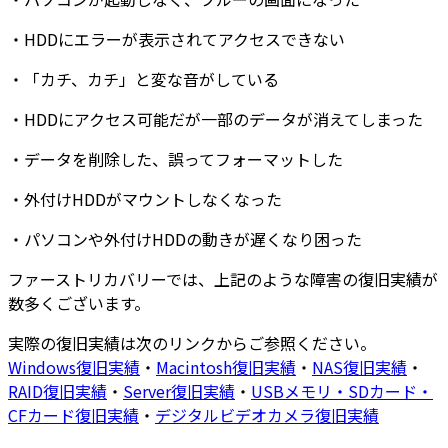
・
HDDにエラーが表示
されてアクセスできない
・
「カチ、カチ」と変な音
がしている
・
HDDにアクセス可能だが
一部のデータが消えてしまった
・
データを削除した
、
誤ってフォーマットした
・
外付けHDDがマウントしなくなった
・
パソコンや外付けHDDの動きが遅くなり困った
ファーストリカバリーでは、上記のような障害の復旧実績が
数多くございます
。
実際の復旧実績は次のリンクからご参照ください。
Windows復旧実績
・
Macintosh復旧実績
・
NAS復旧実績
・
RAID復旧実績
・
Server復旧実績
・
USBメモリ・SDカード・
CFカード復旧実績
・
デジタルビデオカメラ復旧実績