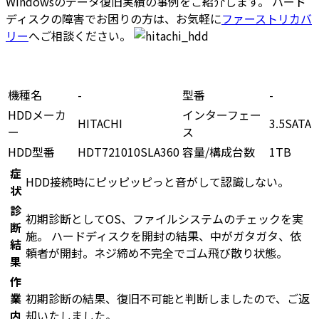
Windowsのデータ復旧実績の事例をご紹介します。 ハード
ディスクの障害でお困りの方は、お気軽に
ファーストリカバ
リー
へご相談ください。
機種名
-
型番
-
HDDメーカ
インターフェー
HITACHI
3.5SATA
ー
ス
HDD型番
HDT721010SLA360
容量/構成台数
1TB
症
HDD接続時にピッピッピっと音がして認識しない。
状
診
初期診断としてOS、ファイルシステムのチェックを実
断
施。 ハードディスクを開封の結果、中がガタガタ、依
結
頼者が開封。ネジ締め不完全でゴム飛び散り状態。
果
作
業
初期診断の結果、復旧不可能と判断しましたので、ご返
内
却いたしました。