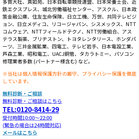
多賀大社、真如苑、日本自転車競技連盟、日本栄養士会、近
鉄エクスプレス、城北労働福祉センター、アスクル、日本政
策金融公庫、住友生命保険、日立工機、万世、共同テレビジ
ョン、日立メディコ、リコージャパン、シスメックス、NTT
コムウェア、NTTフィールドテクノ、NTT労働組合、アス
テラス製薬、ブリヂストン、トヨタレンタリース、ホンダパ
ーツ、三井金属鉱業、四電工、テレビ岩手、日本電設工業、
芦森工業、昭和電工、UACJ銅管、タカラトミー、パソコン
修理業者多数 (パートナー様含む) など。
※当社は個人情報保護方針の厳守、プライバシー保護を徹底
しています。
無料診断・ご相談
無料診断・ご相談はこちら
TEL:0120-8414-29
受付時間10:00～22:00
(緊急の場合は24時間対応)
メールはこちら