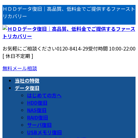
コ
ナ
ＨＤＤデータ復旧｜高品質、低料金でご提供するファースト
ン
ビ
リカバリー
テ
ゲ
ン
ー
ツ
シ
へ
ョ
お気軽にご相談ください
0120-8414-29
受付時間 10:00-22:00
ス
ン
[ 休日不定期 ]
キ
に
ッ
移
無料メール相談
プ
動
当社の特徴
データ復旧
はじめての方へ
HDD復旧
NAS復旧
RAID復旧
サーバ復旧
USBメモリ復旧