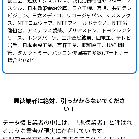
養士会、近鉄エクスプレス、城北労働福祉センター、ア
スクル、日本政策金融公庫、日立工機、万世、共同テレ
ビジョン、日立メディコ、リコージャパン、シスメック
ス、NTTコムウェア、NTTフィールドテクノ、NTT労
働組合、アステラス製薬、ブリヂストン、トヨタレンタ
リース、ホンダパーツ、三井金属鉱業、四電工、テレビ
岩手、日本電設工業、芦森工業、昭和電工、UACJ銅
管、タカラトミー、パソコン修理業者多数(パートナー
様含む)など
悪徳業者に絶対、引っかからないでくださ
い！
データ復旧業者の中には、「悪徳業者」と呼ばれ
るような業者が現実に存在しています。
復旧費用が高額のようですのでご注意ください。