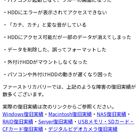
・
HDDにエラーが表示
されてアクセスできない
・
「カチ、カチ」と変な音
がしている
・
HDDにアクセス可能だが
一部のデータが消えてしまった
・
データを削除した
、
誤ってフォーマットした
・
外付けHDDがマウントしなくなった
・
パソコンや外付けHDDの動きが遅くなり困った
ファーストリカバリーでは、上記のような障害の復旧実績が
数多くございます
。
実際の復旧実績は次のリンクからご参照ください。
Windows復旧実績
・
Macintosh復旧実績
・
NAS復旧実績
・
RAID復旧実績
・
Server復旧実績
・
USBメモリ・SDカード・
CFカード復旧実績
・
デジタルビデオカメラ復旧実績