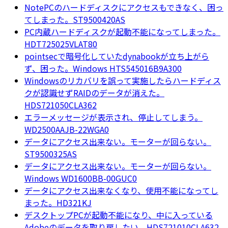
NotePCのハードディスクにアクセスもできなく、困っ
てしまった。ST9500420AS
PC内蔵ハードディスクが起動不能になってしまった。
HDT725025VLAT80
pointsecで暗号化していたdynabookが立ち上がら
ず、困った。Windows HTS545016B9A300
Windowsのリカバリを誤って実施したらハードディス
クが認識せずRAIDのデータが消えた。
HDS721050CLA362
エラーメッセージが表示され、停止してしまう。
WD2500AAJB-22WGA0
データにアクセス出来ない。モーターが回らない。
ST9500325AS
データにアクセス出来ない。モーターが回らない。
Windows WD1600BB-00GUC0
データにアクセス出来なくなり、使用不能になってし
まった。HD321KJ
デスクトップPCが起動不能になり、中に入っている
Adobeのデータを取り戻したい。HDS721010CLA632