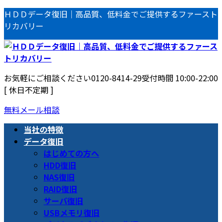
コ
ナ
ＨＤＤデータ復旧｜高品質、低料金でご提供するファースト
ン
ビ
リカバリー
テ
ゲ
ン
ー
ツ
シ
へ
ョ
お気軽にご相談ください
0120-8414-29
受付時間 10:00-22:00
ス
ン
[ 休日不定期 ]
キ
に
ッ
移
無料メール相談
プ
動
当社の特徴
データ復旧
はじめての方へ
HDD復旧
NAS復旧
RAID復旧
サーバ復旧
USBメモリ復旧