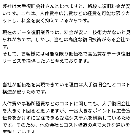
弊社は大手復旧会社さんと比べますと、
格段に復旧料金が安
いです
。これは、
人件費や広告費などの経費を可能な限りカ
ット
し、
料金を安く抑えているから
です。
現在のデータ復旧業界では、料金が安い＝技術力がないと見
られがちです。しかし、
当社は高度な復旧技術がある会社
で
す。
そして、
お客様には
可能な限り低価格で高品質なデータ復旧
サービスを提供
したいと考えております。
当社が低価格を実現できている理由は大手復旧会社とコスト
構造が違うためです。
人件費や事務所経費などのコストに関しても、大手復旧会社
を大きく下回ると思いますが、一番大きなポイントは広告宣
伝費をかけずに受注できる受注システムを構築しているため
です。そのため、他の会社とコスト構造の点で大きな違いを
実現しています。