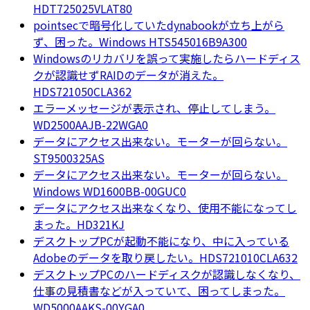
HDT725025VLAT80
pointsecで暗号化していたdynabookが立ち上がら
ず、困った。Windows HTS545016B9A300
Windowsのリカバリを誤って実施したらハードディス
クが認識せずRAIDのデータが消えた。
HDS721050CLA362
エラーメッセージが表示され、停止してしまう。
WD2500AAJB-22WGA0
データにアクセス出来ない。モーターが回らない。
ST9500325AS
データにアクセス出来ない。モーターが回らない。
Windows WD1600BB-00GUC0
データにアクセス出来なくなり、使用不能になってし
まった。HD321KJ
デスクトップPCが起動不能になり、中に入っている
Adobeのデータを取り戻したい。HDS721010CLA632
デスクトップPCのハードディスクが認識しなくなり、
仕事の見積書などが入っていて、困ってしまった。
WD5000AAKS-00YGA0