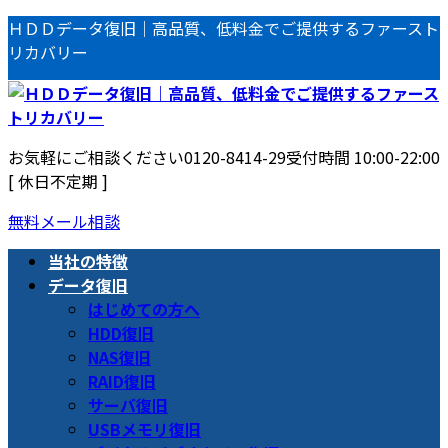
コ
ナ
ＨＤＤデータ復旧｜高品質、低料金でご提供するファースト
ン
ビ
リカバリー
テ
ゲ
ン
ー
ツ
シ
へ
ョ
お気軽にご相談ください
0120-8414-29
受付時間 10:00-22:00
ス
ン
[ 休日不定期 ]
キ
に
ッ
移
無料メール相談
プ
動
当社の特徴
データ復旧
はじめての方へ
HDD復旧
NAS復旧
RAID復旧
サーバ復旧
USBメモリ復旧