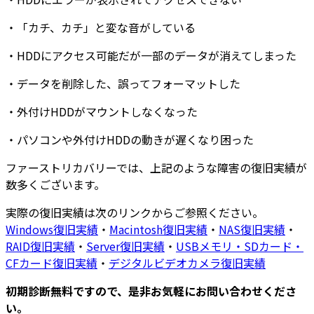
・
「カチ、カチ」と変な音
がしている
・
HDDにアクセス可能だが
一部のデータが消えてしまった
・
データを削除した
、
誤ってフォーマットした
・
外付けHDDがマウントしなくなった
・
パソコンや外付けHDDの動きが遅くなり困った
ファーストリカバリーでは、上記のような障害の復旧実績が
数多くございます
。
実際の復旧実績は次のリンクからご参照ください。
Windows復旧実績
・
Macintosh復旧実績
・
NAS復旧実績
・
RAID復旧実績
・
Server復旧実績
・
USBメモリ・SDカード・
CFカード復旧実績
・
デジタルビデオカメラ復旧実績
初期診断無料ですので、是非お気軽にお問い合わせくださ
い。