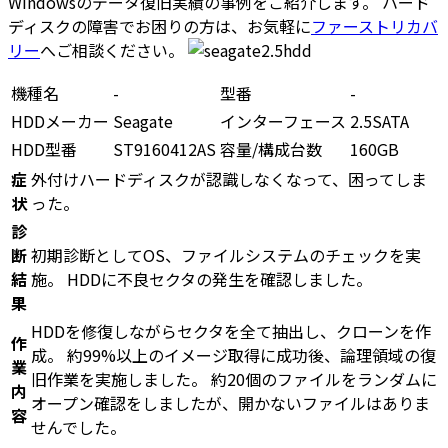
Windowsのデータ復旧実績の事例をご紹介します。 ハード
ディスクの障害でお困りの方は、お気軽に
ファーストリカバ
リー
へご相談ください。
機種名
-
型番
-
HDDメーカー
Seagate
インターフェース
2.5SATA
HDD型番
ST9160412AS
容量/構成台数
160GB
症
外付けハードディスクが認識しなくなって、困ってしま
状
った。
診
断
初期診断としてOS、ファイルシステムのチェックを実
結
施。 HDDに不良セクタの発生を確認しました。
果
HDDを修復しながらセクタを全て抽出し、クローンを作
作
成。 約99%以上のイメージ取得に成功後、論理領域の復
業
旧作業を実施しました。 約20個のファイルをランダムに
内
オープン確認をしましたが、開かないファイルはありま
容
せんでした。