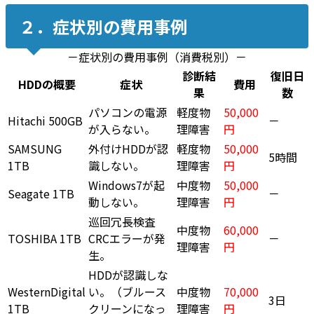
２．症状別の費用事例
－症状別の費用事例（消費税別）－
診断結
復旧日
HDDの概要
症状
費用
果
数
パソコンの電源
軽度物
50,000
Hitachi 500GB
－
が入らない。
理障害
円
SAMSUNG
外付けHDDが認
軽度物
50,000
5時間
1TB
識しない。
理障害
円
Windows7が起
中度物
50,000
Seagate 1TB
－
動しない。
理障害
円
巡回冗長検査
中度物
60,000
TOSHIBA 1TB
CRCエラーが発
－
理障害
円
生。
HDDが認識しな
WesternDigital
い。（ブルース
中度物
70,000
3日
1TB
クリーンになっ
理障害
円