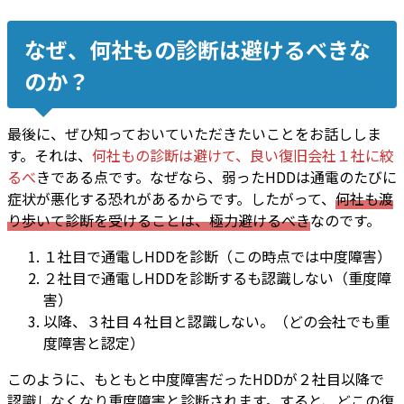
なぜ、何社もの診断は避けるべきな
のか？
最後に、ぜひ知っておいていただきたいことをお話ししま
す。それは、
何社もの診断は避けて、良い復旧会社１社に絞
るべ
き
である点です。なぜなら、弱ったHDDは通電のたびに
症状が悪化する恐れがあるからです。したがって、
何社も渡
り歩いて診断を受けることは、極力避けるべき
なのです。
１社目で通電しHDDを診断（この時点では中度障害）
２社目で通電しHDDを診断するも認識しない（重度障
害）
以降、３社目４社目と認識しない。（どの会社でも重
度障害と認定）
このように、もともと中度障害だったHDDが２社目以降で
認識しなくなり重度障害と診断されます。すると、どこの復