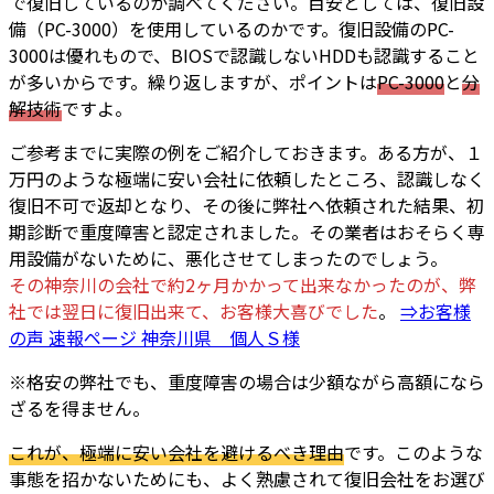
で復旧しているのか調べてください。目安としては、復旧設
備（PC-3000）を使用しているのかです。復旧設備のPC-
3000は優れもので、BIOSで認識しないHDDも認識すること
が多いからです。繰り返しますが、ポイントは
PC-3000
と
分
解技術
ですよ。
ご参考までに実際の例をご紹介しておきます。ある方が、１
万円のような極端に安い会社に依頼したところ、認識しなく
復旧不可で返却となり、その後に弊社へ依頼された結果、初
期診断で重度障害と認定されました。その業者はおそらく専
用設備がないために、悪化させてしまったのでしょう。
その神奈川の会社で約2ヶ月かかって出来なかったのが、弊
社では翌日に復旧出来て、お客様大喜びでした
。
⇒お客様
の声 速報ページ 神奈川県 個人Ｓ様
※格安の弊社でも、重度障害の場合は少額ながら高額になら
ざるを得ません。
これが、極端に安い会社を避けるべき理由
です。このような
事態を招かないためにも、よく熟慮されて復旧会社をお選び