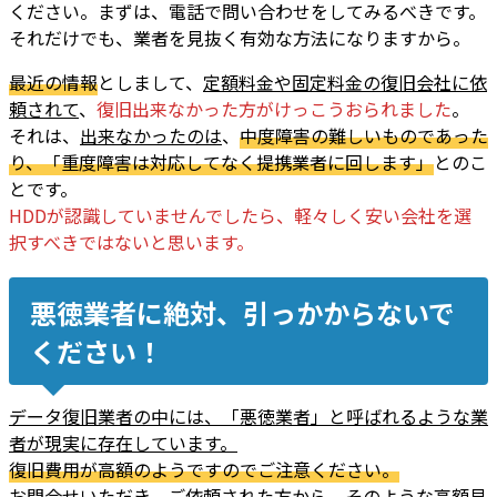
ください。まずは、電話で問い合わせをしてみるべきです。
それだけでも、業者を見抜く有効な方法になりますから。
最近の情報
としまして、
定額料金や固定料金の復旧会社に依
頼されて
、
復旧出来なかった方がけっこうおられました
。
それは、
出来なかったのは
、
中度障害の難しいものであった
り、「重度障害は対応してなく提携業者に回します」
とのこ
とです。
HDDが認識していませんでしたら、軽々しく安い会社を選
択すべきではないと思います
。
悪徳業者に絶対、引っかからないで
ください！
データ復旧業者の中には、「悪徳業者」と呼ばれるような業
者が現実に存在しています。
復旧費用が高額のようですのでご注意ください
。
お問合せいただき、ご依頼された方から、そのような
高額見