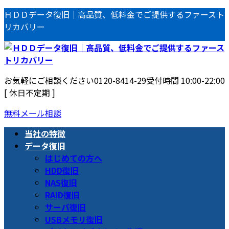
コ
ナ
ＨＤＤデータ復旧｜高品質、低料金でご提供するファースト
ン
ビ
リカバリー
テ
ゲ
ン
ー
ツ
シ
へ
ョ
お気軽にご相談ください
0120-8414-29
受付時間 10:00-22:00
ス
ン
[ 休日不定期 ]
キ
に
ッ
移
無料メール相談
プ
動
当社の特徴
データ復旧
はじめての方へ
HDD復旧
NAS復旧
RAID復旧
サーバ復旧
USBメモリ復旧