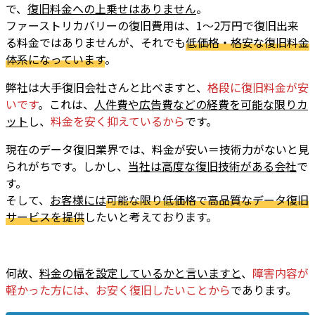
で、
復旧料金への上乗せはありません
。
ファーストリカバリーの復旧費用は、1～2万円で復旧出来
る料金ではありませんが、それでも
低価格・格安な復旧料金
体系になっています
。
弊社は大手復旧会社さんと比べますと、
格段に復旧料金が安
いです
。これは、
人件費や広告費などの経費を可能な限りカ
ット
し、
料金を安く抑えているから
です。
現在のデータ復旧業界では、料金が安い＝技術力がないと見
られがちです。しかし、
当社は高度な復旧技術がある会社
で
す。
そして、
お客様には
可能な限り低価格で高品質なデータ復旧
サービスを提供
したいと考えております。
何故、
料金の幅を設定しているかと言いますと
、
障害内容が
軽かった方には、お安く復旧したいことから
であります。