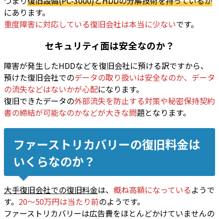
つまり
復旧設備(PC-3000)とHDDの分解技術を持っているか
にあります。
重度障害に対応している復旧会社は本当に少ない
です。
セキュリティ面は安全なのか？
障害が発生したHDDなどを復旧会社に預ける訳ですから、
預けた復旧会社での
データの取り扱いは安全なのか、データ
の流失などはないかが心配
になります。
復旧できたデータの
外部流失を防止する対策や秘密保持契約
書の締結が可能なのかなどが大きな問
題
となります。
ファーストリカバリーの復旧料金は
いくらなのか？
大手復旧会社での復旧料金
は、
概ね高額になっている
ようで
す。
20～50万円は当たり前
のようです。
ファーストリカバリーは広告費をほとんどかけていませんの