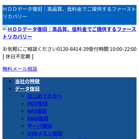
コ
ナ
ＨＤＤデータ復旧｜高品質、低料金でご提供するファースト
ン
ビ
リカバリー
テ
ゲ
ン
ー
ツ
シ
へ
ョ
お気軽にご相談ください
0120-8414-29
受付時間 10:00-22:00
ス
ン
[ 休日不定期 ]
キ
に
ッ
移
無料メール相談
プ
動
当社の特徴
データ復旧
はじめての方へ
HDD復旧
NAS復旧
RAID復旧
サーバ復旧
USBメモリ復旧