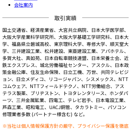
会社案内
取引実績
国土交通省、経済産業省、大宮共立病院、日本大学医学部、
大阪大学産業科学研究所、大阪大学基礎工学研究科、日本大
学、福島県立磐城高校、東京理科大学、専修大学、順天堂大
学、三井建設工業、松井建設、東亜建設工業、アパホテル、
多賀大社、真如苑、日本自転車競技連盟、日本栄養士会、近
鉄エクスプレス、城北労働福祉センター、アスクル、日本政
策金融公庫、住友生命保険、日立工機、万世、共同テレビジ
ョン、日立メディコ、リコージャパン、シスメックス、NTT
コムウェア、NTTフィールドテクノ、NTT労働組合、アス
テラス製薬、ブリヂストン、トヨタレンタリース、ホンダパ
ーツ、三井金属鉱業、四電工、テレビ岩手、日本電設工業、
芦森工業、昭和電工、UACJ銅管、タカラトミー、パソコン
修理業者多数 (パートナー様含む) など。
※当社は個人情報保護方針の厳守、プライバシー保護を徹底