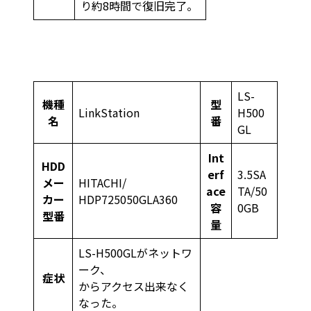
り約8時間で復旧完了。
LS-
機種
型
LinkStation
H500
名
番
GL
Int
HDD
erf
3.5SA
メー
HITACHI/
ace
TA/50
カー
HDP725050GLA360
容
0GB
型番
量
LS-H500GLがネットワ
ーク、
症状
からアクセス出来なく
なった。