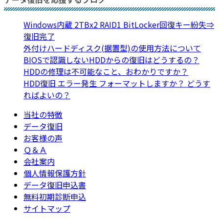
Windows内蔵 2TBx2 RAID1 BitLocker回復キー紛失⇒
復旧完了
外付けハードディスク(据置型)の使用方法について
BIOSで認識しないHDDからの復旧はどうするの？
HDDの修理は不可能なこと、おわかりですか？
HDD復旧 エラー発生 フォーマットしますか？ どうす
ればよいの？
当社の特徴
データ復旧
お客様の声
Ｑ＆Ａ
会社案内
個人情報保護方針
データ復旧申込書
無料初期診断申込
サイトマップ