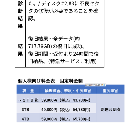
診
た。/ ディスク#2,#3に不良セク
断
タの修復が必要であることを確
結
認。
果
復旧結果…全データ(約
結
717.78GB)の復旧に成功。
果
復旧期間…受付より24時間で復
旧納品。(特急サービスご利用)