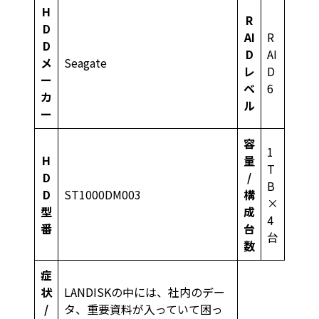
H
R
D
AI
R
D
D
AI
メ
Seagate
レ
D
ー
ベ
6
カ
ル
ー
容
1
H
量
T
D
/
B
D
ST1000DM003
構
×
型
成
4
番
台
台
数
症
状
LANDISKの中には、社内のデー
/
タ、重要資料が入っていて困っ