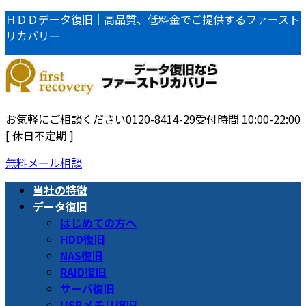
コ
ナ
ＨＤＤデータ復旧｜高品質、低料金でご提供するファースト
ン
ビ
リカバリー
テ
ゲ
ン
ー
ツ
シ
へ
ョ
ス
ン
お気軽にご相談ください
0120-8414-29
受付時間 10:00-22:00
キ
に
[ 休日不定期 ]
ッ
移
無料メール相談
プ
動
当社の特徴
データ復旧
はじめての方へ
HDD復旧
NAS復旧
RAID復旧
サーバ復旧
USBメモリ復旧