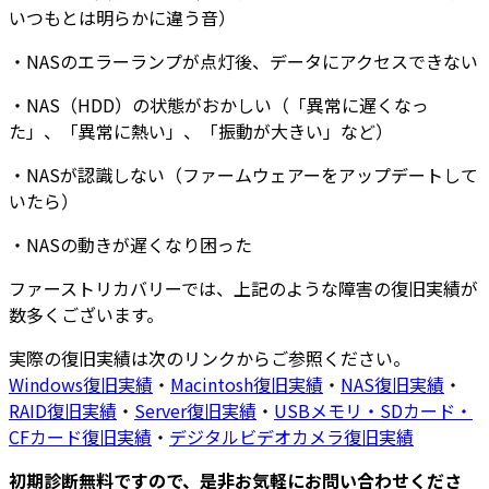
いつもとは明らかに違う音）
・
NASのエラーランプが点灯後
、
データにアクセスできない
・NAS（HDD）の
状態がおかしい
（「異常に遅くなっ
た」、「異常に熱い」、「振動が大きい」など）
・NASが
認識しない
（ファームウェアーをアップデートして
いたら）
・NAS
の動きが遅くなり困った
ファーストリカバリーでは、上記のような障害の復旧実績が
数多くございます
。
実際の復旧実績は次のリンクからご参照ください。
Windows復旧実績
・
Macintosh復旧実績
・
NAS復旧実績
・
RAID復旧実績
・
Server復旧実績
・
USBメモリ・SDカード・
CFカード復旧実績
・
デジタルビデオカメラ復旧実績
初期診断無料ですので、是非お気軽にお問い合わせくださ