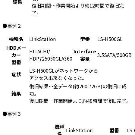
結果
復旧期間…作業開始より約12時間で復旧完
了。
●事例２
機種名
LinkStation
型番
LS-H500GL
HDDメー
HITACHI/
Interface
カー
3.5SATA/500GB
HDP725050GLA360
容量
型番
LS-H500GLがネットワークから
症状
アクセス出来なくなった。
復旧結果…全データ(約260.72GB)の復旧に成
結果
功。
復旧期間…作業開始より約48時間で復旧完了。
●事例３
機種
LinkStation
型番
LS-
名