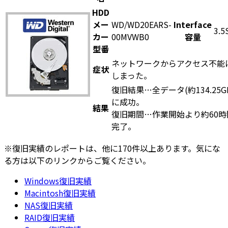
HDD
メー
WD/WD20EARS-
Interface
3.5
カー
00MVWB0
容量
型番
ネットワークからアクセス不能
症状
しまった。
復旧結果…全データ(約134.25G
に成功。
結果
復旧期間…作業開始より約60時
完了。
※復旧実績のレポートは、他に170件以上あります。気にな
る方は以下のリンクからご覧ください。
Windows復旧実績
Macintosh復旧実績
NAS復旧実績
RAID復旧実績