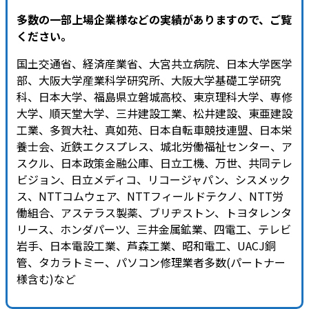
多数の一部上場企業様などの実績がありますので、ご覧
ください。
国土交通省、経済産業省、大宮共立病院、日本大学医学
部、大阪大学産業科学研究所、大阪大学基礎工学研究
科、日本大学、福島県立磐城高校、東京理科大学、専修
大学、順天堂大学、三井建設工業、松井建設、東亜建設
工業、多賀大社、真如苑、日本自転車競技連盟、日本栄
養士会、近鉄エクスプレス、城北労働福祉センター、ア
スクル、日本政策金融公庫、日立工機、万世、共同テレ
ビジョン、日立メディコ、リコージャパン、シスメック
ス、NTTコムウェア、NTTフィールドテクノ、NTT労
働組合、アステラス製薬、ブリヂストン、トヨタレンタ
リース、ホンダパーツ、三井金属鉱業、四電工、テレビ
岩手、日本電設工業、芦森工業、昭和電工、UACJ銅
管、タカラトミー、パソコン修理業者多数(パートナー
様含む)など