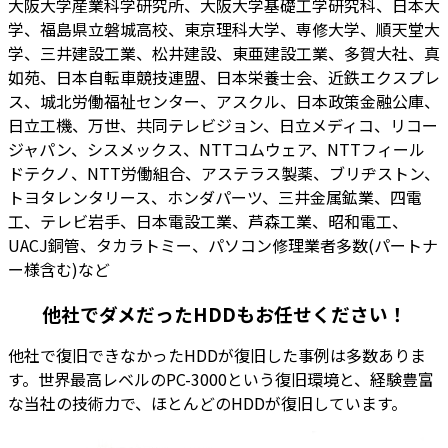
大阪大学産業科学研究所、大阪大学基礎工学研究科、日本大
学、福島県立磐城高校、東京理科大学、専修大学、順天堂大
学、三井建設工業、松井建設、東亜建設工業、多賀大社、真
如苑、日本自転車競技連盟、日本栄養士会、近鉄エクスプレ
ス、城北労働福祉センター、アスクル、日本政策金融公庫、
日立工機、万世、共同テレビジョン、日立メディコ、リコー
ジャパン、シスメックス、NTTコムウェア、NTTフィール
ドテクノ、NTT労働組合、アステラス製薬、ブリヂストン、
トヨタレンタリース、ホンダパーツ、三井金属鉱業、四電
工、テレビ岩手、日本電設工業、芦森工業、昭和電工、
UACJ銅管、タカラトミー、パソコン修理業者多数(パートナ
ー様含む)など
他社でダメだったHDDもお任せください！
他社で復旧できなかったHDDが復旧した事例は多数ありま
す。
世界最高レベルのPC-3000
という復旧環境と、経験豊富
な当社の技術力で、ほとんどのHDDが復旧しています。