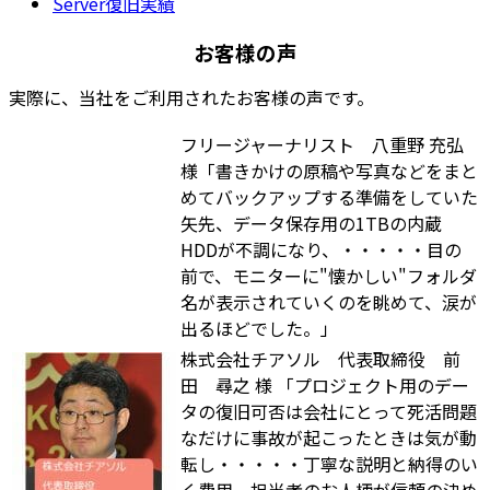
Server復旧実績
お客様の声
実際に、当社をご利用されたお客様の声です。
フリージャーナリスト 八重野 充弘
様
「書きかけの原稿や写真などをまと
めてバックアップする準備をしていた
矢先、データ保存用の1TBの内蔵
HDDが不調になり、・・・・・目の
前で、モニターに"懐かしい"フォルダ
名が表示されていくのを眺めて、涙が
出るほどでした。」
株式会社チアソル 代表取締役 前
田 尋之 様
「プロジェクト用のデー
タの復旧可否は会社にとって死活問題
なだけに事故が起こったときは気が動
転し・・・・・丁寧な説明と納得のい