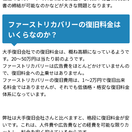
書の締結が可能なのかなどが大きな問題
となります。
ファーストリカバリーの復旧料金は
いくらなのか？
大手復旧会社での復旧料金
は、
概ね高額になっている
ようで
す。
20～50万円は当たり前
のようです。
ファーストリカバリーは広告費をほとんどかけていませんの
で、
復旧料金への上乗せはありません
。
ファーストリカバリーの復旧費用は、1～2万円で復旧出来
る料金ではありませんが、それでも
低価格・格安な復旧料金
体系になっています
。
弊社は大手復旧会社さんと比べますと、
格段に復旧料金が安
いです
。これは、
人件費や広告費などの経費を可能な限りカ
ット
し、
料金を安く抑えているから
です。