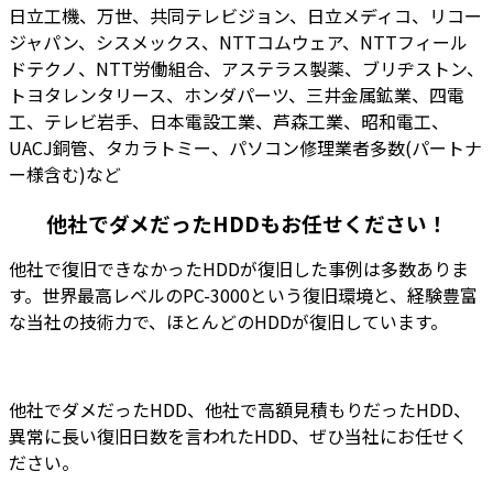
日立工機、万世、共同テレビジョン、日立メディコ、リコー
ジャパン、シスメックス、NTTコムウェア、NTTフィール
ドテクノ、NTT労働組合、アステラス製薬、ブリヂストン、
トヨタレンタリース、ホンダパーツ、三井金属鉱業、四電
工、テレビ岩手、日本電設工業、芦森工業、昭和電工、
UACJ銅管、タカラトミー、パソコン修理業者多数(パートナ
ー様含む)など
他社でダメだったHDDもお任せください！
他社で復旧できなかったHDDが復旧した事例は多数ありま
す。
世界最高レベルのPC-3000
という復旧環境と、経験豊富
な当社の技術力で、ほとんどのHDDが復旧しています。
他社でダメだったHDD
、
他社で高額見積もりだったHDD
、
異常に長い復旧日数を言われたHDD
、ぜひ当社にお任せく
ださい。