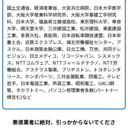
国土交通省、経済産業省、大宮共立病院、日本大学医学
部、大阪大学産業科学研究所、大阪大学基礎工学研究
科、日本大学、福島県立磐城高校、東京理科大学、専修
大学、順天堂大学、三井建設工業、松井建設、東亜建設
工業、多賀大社、真如苑、日本自転車競技連盟、日本栄
養士会、近鉄エクスプレス、城北労働福祉センター、ア
スクル、日本政策金融公庫、日立工機、万世、共同テレ
ビジョン、日立メディコ、リコージャパン、シスメック
ス、NTTコムウェア、NTTフィールドテクノ、NTT労
働組合、アステラス製薬、ブリヂストン、トヨタレンタ
リース、ホンダパーツ、三井金属鉱業、四電工、テレビ
岩手、日本電設工業、芦森工業、昭和電工、UACJ銅
管、タカラトミー、パソコン修理業者多数(パートナー
様含む)など
悪徳業者に絶対、引っかからないでくださ