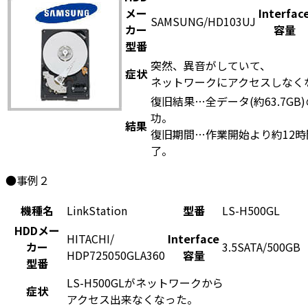
メー
Interfac
SAMSUNG/HD103UJ
カー
容量
型番
突然、異音がしていて、
症状
ネットワークにアクセスしなく
復旧結果…全データ(約63.7GB
功。
結果
復旧期間…作業開始より約12
了。
●事例２
機種名
LinkStation
型番
LS-H500GL
HDDメー
HITACHI/
Interface
カー
3.5SATA/500GB
HDP725050GLA360
容量
型番
LS-H500GLがネットワークから
症状
アクセス出来なくなった。