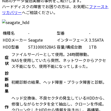
Nasのデータ復旧実績の事例をご紹介します。
ハードディスクの障害でお困りの方は、お気軽に
ファースト
リカバリー
へご相談ください。
機種名
-
型番
-
HDDメーカー
Seagate
インターフェース
3.5SATA
HDD型番
ST31000528AS
容量/構成台数
1TB
ファイルサーバーとして使用。24時間稼動。
症
NASを使用していたら突然、ネットワークからアクセ
状
ス不能になり、使用不能になってしまった。
診
断
初期診断の結果、ヘッド障害・プラッタ障害と診断。
結
果
ヘッド交換後、不良セクタの発生しているHDDから、
修復しながらセクタを全て抽出し、クローンを作成。
作
クローン化したHDDから情報を抜き出し、再構築。