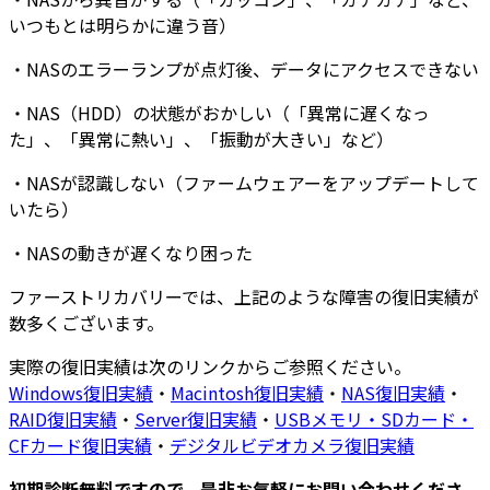
いつもとは明らかに違う音）
・
NASのエラーランプが点灯後
、
データにアクセスできない
・NAS（HDD）の
状態がおかしい
（「異常に遅くなっ
た」、「異常に熱い」、「振動が大きい」など）
・NASが
認識しない
（ファームウェアーをアップデートして
いたら）
・NAS
の動きが遅くなり困った
ファーストリカバリーでは、上記のような障害の復旧実績が
数多くございます
。
実際の復旧実績は次のリンクからご参照ください。
Windows復旧実績
・
Macintosh復旧実績
・
NAS復旧実績
・
RAID復旧実績
・
Server復旧実績
・
USBメモリ・SDカード・
CFカード復旧実績
・
デジタルビデオカメラ復旧実績
初期診断無料ですので、是非お気軽にお問い合わせくださ