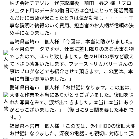
株式会社チアソル 代表取締役 前田 尋之 様
「プロ
ジェクト用のデータの復旧可否は会社にとって死活問題
なだけに事故が起こったときは気が動転し・・・・・丁
寧な説明と納得のいく費用、担当者のお人柄が信頼の決
め手になりました。」
宮崎県宮崎市 個人様
「今回は、本当に助かりました。
４ヶ月のデータですが、仕事に差し障りのある大事な物
でしたので、ほっと致しました。色々HDDの事など教え
て下さり感謝いたします。ファーストリカバリーさんの
事はブログなどでも紹介させて頂きます。この度は、本
当に有難う御座いました。」
愛知県日進市 個人様
「お世話になります。この度は、
大変な作業を本当にありがとうございました。復旧をさ
れた写真をみて、涙が出てきました。本当に本当にあり
がとうございました。」（復旧に９日間を要した事例で
す。）
福島県本宮市 個人様
「この度は、外付HDDの復旧大変
お世話になりました。深夜の電話にも親切に対応して頂