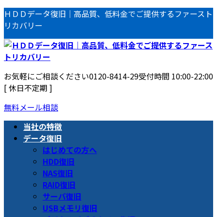
コ
ナ
ＨＤＤデータ復旧｜高品質、低料金でご提供するファースト
ン
ビ
リカバリー
テ
ゲ
ン
ー
ツ
シ
へ
ョ
お気軽にご相談ください
0120-8414-29
受付時間 10:00-22:00
ス
ン
[ 休日不定期 ]
キ
に
ッ
移
無料メール相談
プ
動
当社の特徴
データ復旧
はじめての方へ
HDD復旧
NAS復旧
RAID復旧
サーバ復旧
USBメモリ復旧