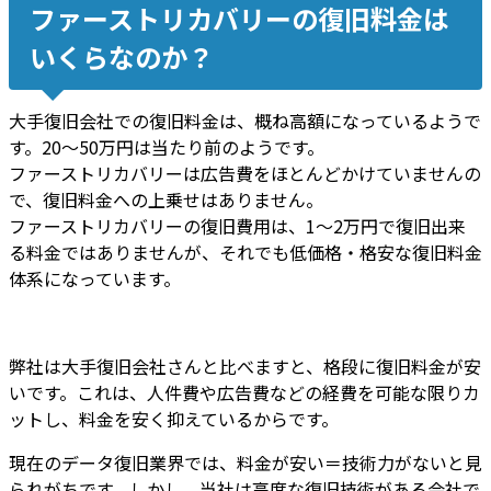
ファーストリカバリーの復旧料金は
いくらなのか？
大手復旧会社での復旧料金
は、
概ね高額になっている
ようで
す。
20～50万円は当たり前
のようです。
ファーストリカバリーは広告費をほとんどかけていませんの
で、
復旧料金への上乗せはありません
。
ファーストリカバリーの復旧費用は、1～2万円で復旧出来
る料金ではありませんが、それでも
低価格・格安な復旧料金
体系になっています
。
弊社は大手復旧会社さんと比べますと、
格段に復旧料金が安
いです
。これは、
人件費や広告費などの経費を可能な限りカ
ット
し、
料金を安く抑えているから
です。
現在のデータ復旧業界では、料金が安い＝技術力がないと見
られがちです。しかし、
当社は高度な復旧技術がある会社
で