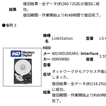
復旧結果…全データ(約260.72GB)の復旧に成
結果
功。
復旧期間…作業開始より約48時間で復旧完了。
●事例３
機種
LinkStation
型番
LS-
名
HDD
メー
WD/WD20EARS-
Interface
3.5
カー
00MVWB0
容量
型番
ネットワークからアクセス不能
症状
しまった。
復旧結果…全データ(約134.25G
に成功。
結果
復旧期間…作業開始より約60時
完了。