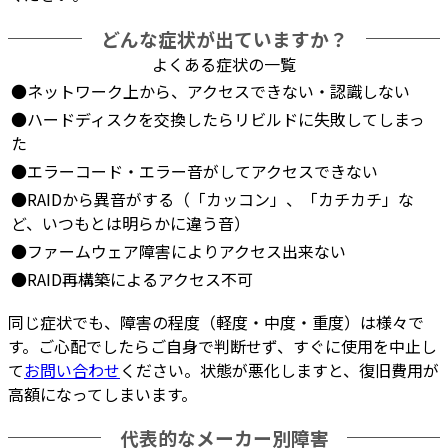
どんな症状が出ていますか？
よくある症状の一覧
●ネットワーク上から、
アクセスできない・認識しない
●ハードディスクを交換したら
リビルドに失敗
してしまっ
た
●
エラーコード・エラー音
がしてアクセスできない
●RAIDから
異音
がする（「カッコン」、「カチカチ」な
ど、いつもとは明らかに違う音）
●
ファームウェア障害
によりアクセス出来ない
●
RAID再構築
によるアクセス不可
同じ症状でも、障害の程度（軽度・中度・重度）は様々で
す。ご心配でしたらご自身で判断せず、すぐに使用を中止し
て
お問い合わせ
ください。状態が悪化しますと、復旧費用が
高額になってしまいます。
代表的なメーカー別障害