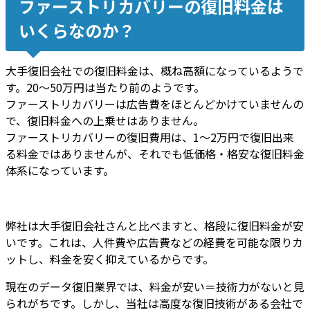
ファーストリカバリーの復旧料金は
いくらなのか？
大手復旧会社での復旧料金
は、
概ね高額になっている
ようで
す。
20～50万円は当たり前
のようです。
ファーストリカバリーは広告費をほとんどかけていませんの
で、
復旧料金への上乗せはありません
。
ファーストリカバリーの復旧費用は、1～2万円で復旧出来
る料金ではありませんが、それでも
低価格・格安な復旧料金
体系になっています
。
弊社は大手復旧会社さんと比べますと、
格段に復旧料金が安
いです
。これは、
人件費や広告費などの経費を可能な限りカ
ット
し、
料金を安く抑えているから
です。
現在のデータ復旧業界では、料金が安い＝技術力がないと見
られがちです。しかし、
当社は高度な復旧技術がある会社
で