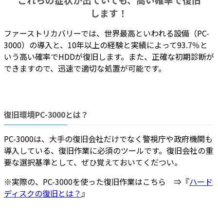
します！
ファーストリカバリーでは、
世界最高といわれる設備（PC-
3000）の導入
と、
10年以上の経験と実績
によって
93.7％
と
いう高い確率でHDDが復旧します。また、正確な初期診断が
できますので、
迅速で適切な処置
が可能です。
復旧環境PC-3000とは？
PC-3000は、
大手の復旧会社だけでなく警視庁や政府機関も
導入している
、復旧作業に必須のツールです。復旧会社の重
要な選択基準として、ぜひ覚えておいてくだつい。
※実際の、PC-3000を使った復旧作業はこちら ⇒『
ハード
ディスクの復旧とは？
』