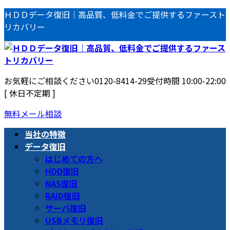
コ
ナ
ＨＤＤデータ復旧｜高品質、低料金でご提供するファースト
ン
ビ
リカバリー
テ
ゲ
ン
ー
ツ
シ
へ
ョ
お気軽にご相談ください
0120-8414-29
受付時間 10:00-22:00
ス
ン
[ 休日不定期 ]
キ
に
ッ
移
無料メール相談
プ
動
当社の特徴
データ復旧
はじめての方へ
HDD復旧
NAS復旧
RAID復旧
サーバ復旧
USBメモリ復旧