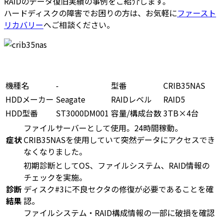
RAIDのデータ復旧実績の事例をご紹介します。
ハードディスクの障害でお困りの方は、お気軽に
ファースト
リカバリー
へご相談ください。
機種名
-
型番
CRIB35NAS
HDDメーカー
Seagate
RAIDレベル
RAID5
HDD型番
ST3000DM001
容量/構成台数
3TB×4台
ファイルサーバーとして使用。24時間稼動。
症状
CRIB35NASを使用していて突然データにアクセスでき
なくなりました。
初期診断としてOS、ファイルシステム、RAID情報の
チェックを実施。
診断
ディスク#3に不良セクタの修復が必要であることを確
結果
認。
ファイルシステム・RAID構成情報の一部に破損を確認