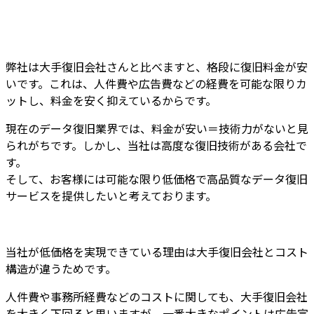
弊社は大手復旧会社さんと比べますと、
格段に復旧料金が安
いです
。これは、
人件費や広告費などの経費を可能な限りカ
ット
し、
料金を安く抑えているから
です。
現在のデータ復旧業界では、料金が安い＝技術力がないと見
られがちです。しかし、
当社は高度な復旧技術がある会社
で
す。
そして、
お客様には
可能な限り低価格で高品質なデータ復旧
サービスを提供
したいと考えております。
当社が低価格を実現できている理由は大手復旧会社とコスト
構造が違うためです。
人件費や事務所経費などのコストに関しても、大手復旧会社
を大きく下回ると思いますが、一番大きなポイントは広告宣