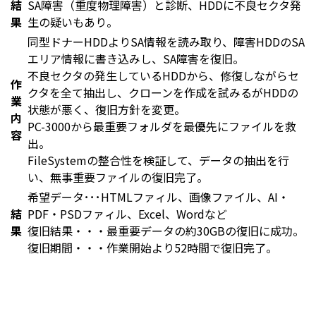
結
SA障害（重度物理障害）と診断、HDDに不良セクタ発
果
生の疑いもあり。
同型ドナーHDDよりSA情報を読み取り、障害HDDのSA
エリア情報に書き込みし、SA障害を復旧。
不良セクタの発生しているHDDから、修復しながらセ
作
クタを全て抽出し、クローンを作成を試みるがHDDの
業
状態が悪く、復旧方針を変更。
内
PC-3000から最重要フォルダを最優先にファイルを救
容
出。
FileSystemの整合性を検証して、データの抽出を行
い、無事重要ファイルの復旧完了。
希望データ･･･HTMLファィル、画像ファイル、AI・
結
PDF・PSDファィル、Excel、Wordなど
果
復旧結果・・・最重要データの約30GBの復旧に成功。
復旧期間・・・作業開始より52時間で復旧完了。