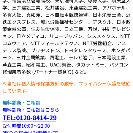
学、福島県立磐城高校、東京理科大学、専修大学、順天堂大
学、三井建設工業、松井建設、東亜建設工業、アパホテル、
多賀大社、真如苑、日本自転車競技連盟、日本栄養士会、近
鉄エクスプレス、城北労働福祉センター、アスクル、日本政
策金融公庫、住友生命保険、日立工機、万世、共同テレビジ
ョン、日立メディコ、リコージャパン、シスメックス、NTT
コムウェア、NTTフィールドテクノ、NTT労働組合、アス
テラス製薬、ブリヂストン、トヨタレンタリース、ホンダパ
ーツ、三井金属鉱業、四電工、テレビ岩手、日本電設工業、
芦森工業、昭和電工、UACJ銅管、タカラトミー、パソコン
修理業者多数 (パートナー様含む) など。
※当社は個人情報保護方針の厳守、プライバシー保護を徹底
しています。
無料診断・ご相談
無料診断・ご相談はこちら
TEL:0120-8414-29
受付時間10:00～22:00
(緊急の場合は24時間対応)