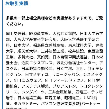
お取引実績
多数の一部上場企業様などの実績がありますので、ご覧
ください。
国土交通省、経済産業省、大宮共立病院、日本大学医学
部、大阪大学産業科学研究所、大阪大学基礎工学研究
科、日本大学、福島県立磐城高校、東京理科大学、専修
大学、順天堂大学、三井建設工業、松井建設、東亜建設
工業、多賀大社、真如苑、日本自転車競技連盟、日本栄
養士会、近鉄エクスプレス、城北労働福祉センター、ア
スクル、日本政策金融公庫、日立工機、万世、共同テレ
ビジョン、日立メディコ、リコージャパン、シスメック
ス、NTTコムウェア、NTTフィールドテクノ、NTT労
働組合、アステラス製薬、ブリヂストン、トヨタレンタ
リース、ホンダパーツ、三井金属鉱業、四電工、テレビ
岩手、日本電設工業、芦森工業、昭和電工、UACJ銅
管、タカラトミー、パソコン修理業者多数(パートナー