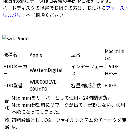
Macintoshのデータ復旧実績の事例をご紹介します。
ハードディスクの障害でお困りの方は、お気軽に
ファースト
リカバリー
へご相談ください。
Mac mini
機種名
Apple
型番
G4
HDDメーカ
インターフェー
2.5IDE
WesternDigital
ー
ス
HFS+
WD800BEVE-
HDD型番
容量/構成台数
80GB
00UYT0
Mac miniをサーバーとして使用。24時間稼動。
症
Mac mini起動時に？マークが出て、起動しない、使用
状
不能になってしまった。
診
初期診断としてOS、ファイルシステムのチェックを実
断
施。