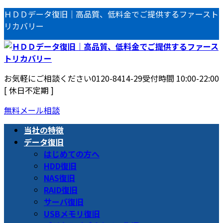
コ
ナ
ＨＤＤデータ復旧｜高品質、低料金でご提供するファースト
ン
ビ
リカバリー
テ
ゲ
ン
ー
ツ
シ
へ
ョ
お気軽にご相談ください
0120-8414-29
受付時間 10:00-22:00
ス
ン
[ 休日不定期 ]
キ
に
ッ
移
無料メール相談
プ
動
当社の特徴
データ復旧
はじめての方へ
HDD復旧
NAS復旧
RAID復旧
サーバ復旧
USBメモリ復旧