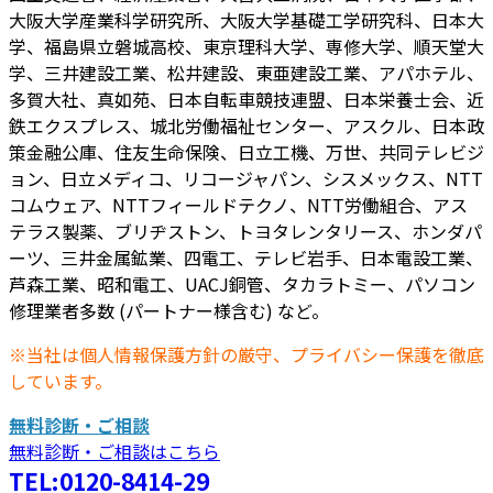
大阪大学産業科学研究所、大阪大学基礎工学研究科、日本大
学、福島県立磐城高校、東京理科大学、専修大学、順天堂大
学、三井建設工業、松井建設、東亜建設工業、アパホテル、
多賀大社、真如苑、日本自転車競技連盟、日本栄養士会、近
鉄エクスプレス、城北労働福祉センター、アスクル、日本政
策金融公庫、住友生命保険、日立工機、万世、共同テレビジ
ョン、日立メディコ、リコージャパン、シスメックス、NTT
コムウェア、NTTフィールドテクノ、NTT労働組合、アス
テラス製薬、ブリヂストン、トヨタレンタリース、ホンダパ
ーツ、三井金属鉱業、四電工、テレビ岩手、日本電設工業、
芦森工業、昭和電工、UACJ銅管、タカラトミー、パソコン
修理業者多数 (パートナー様含む) など。
※当社は個人情報保護方針の厳守、プライバシー保護を徹底
しています。
無料診断・ご相談
無料診断・ご相談はこちら
TEL:0120-8414-29