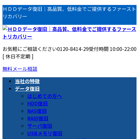
コ
ナ
ＨＤＤデータ復旧｜高品質、低料金でご提供するファースト
ン
ビ
リカバリー
テ
ゲ
ン
ー
ツ
シ
へ
ョ
お気軽にご相談ください
0120-8414-29
受付時間 10:00-22:00
ス
ン
[ 休日不定期 ]
キ
に
ッ
移
無料メール相談
プ
動
当社の特徴
データ復旧
はじめての方へ
HDD復旧
NAS復旧
RAID復旧
サーバ復旧
USBメモリ復旧