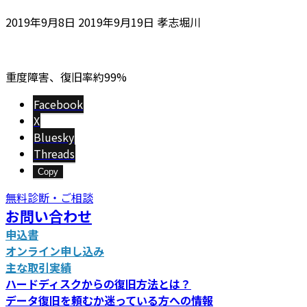
最
2019年9月8日
2019年9月19日
孝志堀川
終
更
新
重度障害、復旧率約99%
日
時
Facebook
:
X
Bluesky
Threads
Copy
無料診断・ご相談
お問い合わせ
申込書
オンライン申し込み
主な取引実績
ハードディスクからの復旧方法とは？
データ復旧を頼むか迷っている方への情報