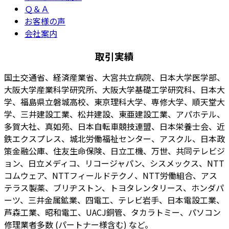
Ｑ＆Ａ
お客様の声
会社案内
取引実績
国土交通省、経済産業省、大宮共立病院、日本大学医学部、
大阪大学産業科学研究所、大阪大学基礎工学研究科、日本大
学、福島県立磐城高校、東京理科大学、専修大学、順天堂大
学、三井建設工業、松井建設、東亜建設工業、アパホテル、
多賀大社、真如苑、日本自転車競技連盟、日本栄養士会、近
鉄エクスプレス、城北労働福祉センター、アスクル、日本政
策金融公庫、住友生命保険、日立工機、万世、共同テレビジ
ョン、日立メディコ、リコージャパン、シスメックス、NTT
コムウェア、NTTフィールドテクノ、NTT労働組合、アス
テラス製薬、ブリヂストン、トヨタレンタリース、ホンダパ
ーツ、三井金属鉱業、四電工、テレビ岩手、日本電設工業、
芦森工業、昭和電工、UACJ銅管、タカラトミー、パソコン
修理業者多数 (パートナー様含む) など。