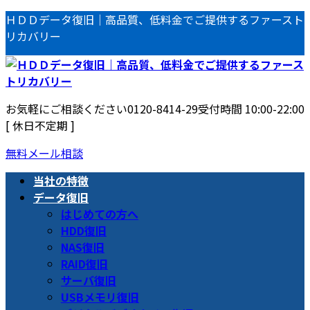
コ
ナ
ＨＤＤデータ復旧｜高品質、低料金でご提供するファースト
ン
ビ
リカバリー
テ
ゲ
ン
ー
ツ
シ
へ
ョ
お気軽にご相談ください
0120-8414-29
受付時間 10:00-22:00
ス
ン
[ 休日不定期 ]
キ
に
ッ
移
無料メール相談
プ
動
当社の特徴
データ復旧
はじめての方へ
HDD復旧
NAS復旧
RAID復旧
サーバ復旧
USBメモリ復旧