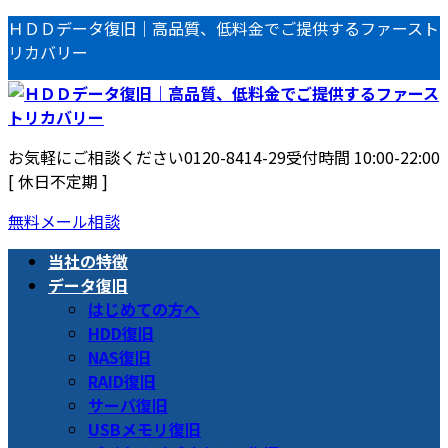
コ
ナ
ＨＤＤデータ復旧｜高品質、低料金でご提供するファースト
ン
ビ
リカバリー
テ
ゲ
ン
ー
ツ
シ
へ
ョ
お気軽にご相談ください
0120-8414-29
受付時間 10:00-22:00
ス
ン
[ 休日不定期 ]
キ
に
ッ
移
無料メール相談
プ
動
当社の特徴
データ復旧
はじめての方へ
HDD復旧
NAS復旧
RAID復旧
サーバ復旧
USBメモリ復旧