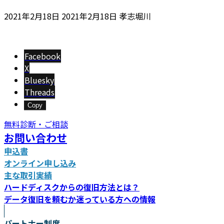
最
2021年2月18日
2021年2月18日
孝志堀川
終
更
新
Facebook
日
X
時
Bluesky
:
Threads
Copy
無料診断・ご相談
お問い合わせ
申込書
オンライン申し込み
主な取引実績
ハードディスクからの復旧方法とは？
データ復旧を頼むか迷っている方への情報
パートナー制度