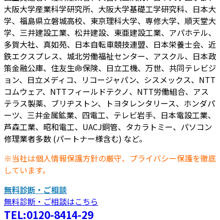
大阪大学産業科学研究所、大阪大学基礎工学研究科、日本大
学、福島県立磐城高校、東京理科大学、専修大学、順天堂大
学、三井建設工業、松井建設、東亜建設工業、アパホテル、
多賀大社、真如苑、日本自転車競技連盟、日本栄養士会、近
鉄エクスプレス、城北労働福祉センター、アスクル、日本政
策金融公庫、住友生命保険、日立工機、万世、共同テレビジ
ョン、日立メディコ、リコージャパン、シスメックス、NTT
コムウェア、NTTフィールドテクノ、NTT労働組合、アス
テラス製薬、ブリヂストン、トヨタレンタリース、ホンダパ
ーツ、三井金属鉱業、四電工、テレビ岩手、日本電設工業、
芦森工業、昭和電工、UACJ銅管、タカラトミー、パソコン
修理業者多数 (パートナー様含む) など。
※当社は個人情報保護方針の厳守、プライバシー保護を徹底
しています。
無料診断・ご相談
無料診断・ご相談はこちら
TEL:0120-8414-29