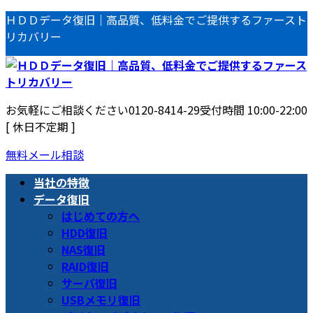
コ
ナ
ＨＤＤデータ復旧｜高品質、低料金でご提供するファースト
ン
ビ
リカバリー
テ
ゲ
ン
ー
ツ
シ
へ
ョ
お気軽にご相談ください
0120-8414-29
受付時間 10:00-22:00
ス
ン
[ 休日不定期 ]
キ
に
ッ
移
無料メール相談
プ
動
当社の特徴
データ復旧
はじめての方へ
HDD復旧
NAS復旧
RAID復旧
サーバ復旧
USBメモリ復旧