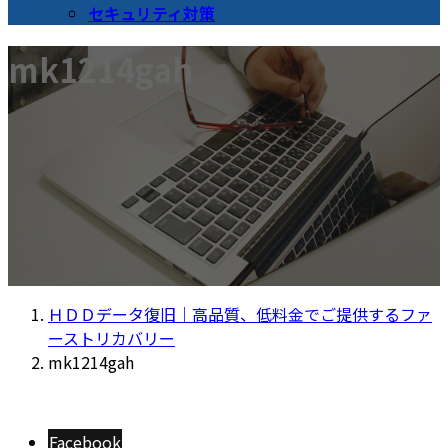
セキュリティ対策
mk1214gah
ＨＤＤデータ復旧｜高品質、低料金でご提供するファ
ーストリカバリー
mk1214gah
Facebook