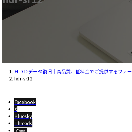
ＨＤＤデータ復旧｜高品質、低料金でご提供するファー
hdr-sr12
Facebook
X
Bluesky
Threads
Copy