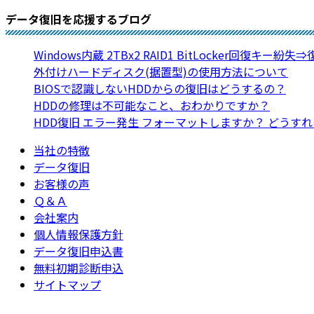
データ復旧を応援するブログ
Windows内蔵 2TBx2 RAID1 BitLocker回復キー紛失
外付けハードディスク(据置型)の使用方法について
BIOSで認識しないHDDからの復旧はどうするの？
HDDの修理は不可能なこと、おわかりですか？
HDD復旧 エラー発生 フォーマットしますか？ どうす
当社の特徴
データ復旧
お客様の声
Ｑ＆Ａ
会社案内
個人情報保護方針
データ復旧申込書
無料初期診断申込
サイトマップ