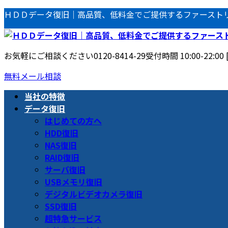
コ
ナ
ＨＤＤデータ復旧｜高品質、低料金でご提供するファースト
ン
ビ
テ
ゲ
ン
ー
お気軽にご相談ください
0120-8414-29
受付時間 10:00-22:00
ツ
シ
へ
ョ
無料メール相談
ス
ン
当社の特徴
キ
に
データ復旧
ッ
移
はじめての方へ
プ
動
HDD復旧
NAS復旧
RAID復旧
サーバ復旧
USBメモリ復旧
デジタルビデオカメラ復旧
SSD復旧
超特急サービス