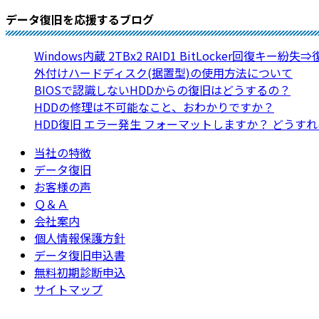
データ復旧を応援するブログ
Windows内蔵 2TBx2 RAID1 BitLocker回復キー紛失
外付けハードディスク(据置型)の使用方法について
BIOSで認識しないHDDからの復旧はどうするの？
HDDの修理は不可能なこと、おわかりですか？
HDD復旧 エラー発生 フォーマットしますか？ どうす
当社の特徴
データ復旧
お客様の声
Ｑ＆Ａ
会社案内
個人情報保護方針
データ復旧申込書
無料初期診断申込
サイトマップ