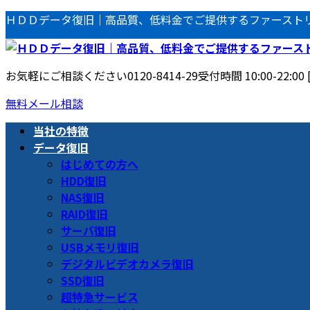
コ
ナ
ＨＤＤデータ復旧｜高品質、低料金でご提供するファースト
ン
ビ
テ
ゲ
ン
ー
お気軽にご相談ください
0120-8414-29
受付時間 10:00-22:00
ツ
シ
へ
ョ
無料メール相談
ス
ン
当社の特徴
キ
に
データ復旧
ッ
移
はじめての方へ
プ
動
HDD復旧
NAS復旧
RAID復旧
サーバ復旧
USBメモリ復旧
デジタルビデオカメラ復旧
SSD復旧
超特急サービス