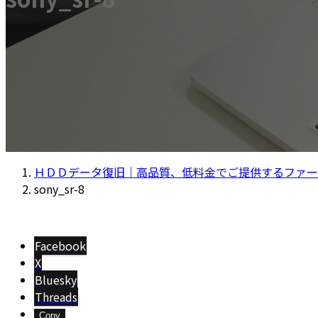
ＨＤＤデータ復旧｜高品質、低料金でご提供するファー
sony_sr-8
Facebook
X
Bluesky
Threads
Copy