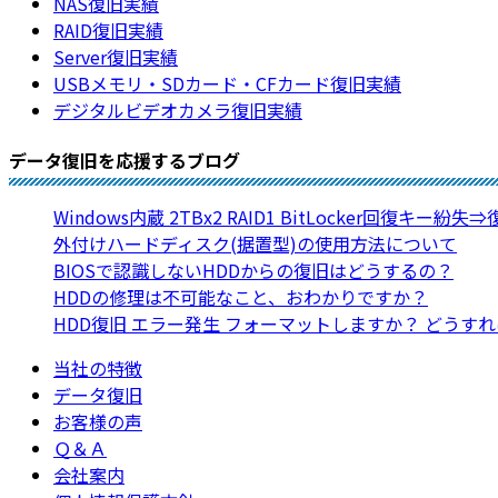
NAS復旧実績
RAID復旧実績
Server復旧実績
USBメモリ・SDカード・CFカード復旧実績
デジタルビデオカメラ復旧実績
データ復旧を応援するブログ
Windows内蔵 2TBx2 RAID1 BitLocker回復キー紛失
外付けハードディスク(据置型)の使用方法について
BIOSで認識しないHDDからの復旧はどうするの？
HDDの修理は不可能なこと、おわかりですか？
HDD復旧 エラー発生 フォーマットしますか？ どうす
当社の特徴
データ復旧
お客様の声
Ｑ＆Ａ
会社案内