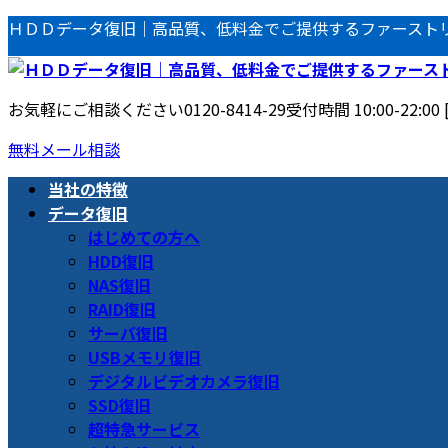
コ
ナ
ＨＤＤデータ復旧｜高品質、低料金でご提供するファースト
ン
ビ
テ
ゲ
ン
ー
お気軽にご相談ください
0120-8414-29
受付時間 10:00-22:00
ツ
シ
へ
ョ
無料メール相談
ス
ン
当社の特徴
キ
に
データ復旧
ッ
移
はじめての方へ
プ
動
HDD復旧
NAS復旧
RAID復旧
サーバ復旧
USBメモリ復旧
デジタルビデオカメラ復旧
SSD復旧
超特急サービス