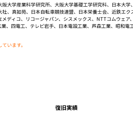
大阪大学産業科学研究所、大阪大学基礎工学研究科、日本大学
大社、真如苑、日本自転車競技連盟、日本栄養士会、近鉄エク
メディコ、リコージャパン、シスメックス、NTTコムウェア、
業、四電工、テレビ岩手、日本電設工業、芦森工業、昭和電工、
しています。
復旧実績