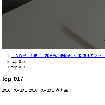
ＨＤＤデータ復旧｜高品質、低料金でご提供するファー
top-017
top-017
top-017
最
2016年9月29日
2016年9月29日
孝志堀川
終
更