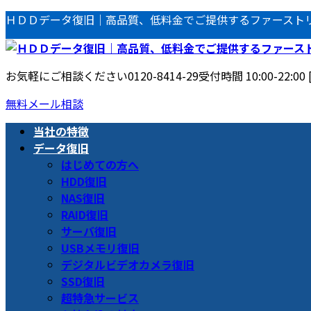
コ
ナ
ＨＤＤデータ復旧｜高品質、低料金でご提供するファースト
ン
ビ
テ
ゲ
ン
ー
お気軽にご相談ください
0120-8414-29
受付時間 10:00-22:00
ツ
シ
へ
ョ
無料メール相談
ス
ン
当社の特徴
キ
に
データ復旧
ッ
移
はじめての方へ
プ
動
HDD復旧
NAS復旧
RAID復旧
サーバ復旧
USBメモリ復旧
デジタルビデオカメラ復旧
SSD復旧
超特急サービス