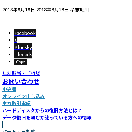
最
2018年8月18日
2018年8月18日
孝志堀川
終
更
新
Facebook
日
X
時
Bluesky
:
Threads
Copy
無料診断・ご相談
お問い合わせ
申込書
オンライン申し込み
主な取引実績
ハードディスクからの復旧方法とは？
データ復旧を頼むか迷っている方への情報
パートナー制度