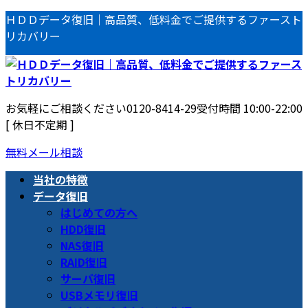
コ
ナ
ＨＤＤデータ復旧｜高品質、低料金でご提供するファースト
ン
ビ
リカバリー
テ
ゲ
ン
ー
ツ
シ
へ
ョ
お気軽にご相談ください
0120-8414-29
受付時間 10:00-22:00
ス
ン
[ 休日不定期 ]
キ
に
ッ
移
無料メール相談
プ
動
当社の特徴
データ復旧
はじめての方へ
HDD復旧
NAS復旧
RAID復旧
サーバ復旧
USBメモリ復旧