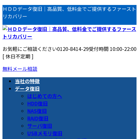
コ
ナ
ＨＤＤデータ復旧｜高品質、低料金でご提供するファースト
ン
ビ
リカバリー
テ
ゲ
ン
ー
ツ
シ
へ
ョ
お気軽にご相談ください
0120-8414-29
受付時間 10:00-22:00
ス
ン
[ 休日不定期 ]
キ
に
ッ
移
無料メール相談
プ
動
当社の特徴
データ復旧
はじめての方へ
HDD復旧
NAS復旧
RAID復旧
サーバ復旧
USBメモリ復旧