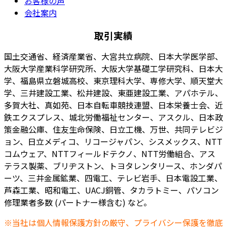
お客様の声
会社案内
取引実績
国土交通省、経済産業省、大宮共立病院、日本大学医学部、
大阪大学産業科学研究所、大阪大学基礎工学研究科、日本大
学、福島県立磐城高校、東京理科大学、専修大学、順天堂大
学、三井建設工業、松井建設、東亜建設工業、アパホテル、
多賀大社、真如苑、日本自転車競技連盟、日本栄養士会、近
鉄エクスプレス、城北労働福祉センター、アスクル、日本政
策金融公庫、住友生命保険、日立工機、万世、共同テレビジ
ョン、日立メディコ、リコージャパン、シスメックス、NTT
コムウェア、NTTフィールドテクノ、NTT労働組合、アス
テラス製薬、ブリヂストン、トヨタレンタリース、ホンダパ
ーツ、三井金属鉱業、四電工、テレビ岩手、日本電設工業、
芦森工業、昭和電工、UACJ銅管、タカラトミー、パソコン
修理業者多数 (パートナー様含む) など。
※当社は個人情報保護方針の厳守、プライバシー保護を徹底