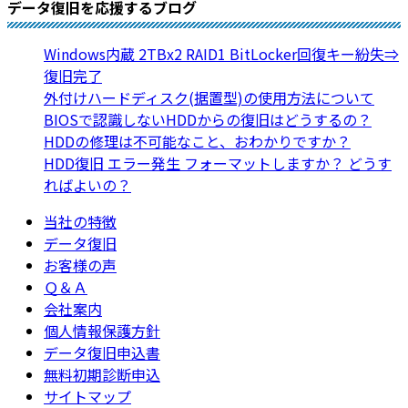
データ復旧を応援するブログ
Windows内蔵 2TBx2 RAID1 BitLocker回復キー紛失⇒
復旧完了
外付けハードディスク(据置型)の使用方法について
BIOSで認識しないHDDからの復旧はどうするの？
HDDの修理は不可能なこと、おわかりですか？
HDD復旧 エラー発生 フォーマットしますか？ どうす
ればよいの？
当社の特徴
データ復旧
お客様の声
Ｑ＆Ａ
会社案内
個人情報保護方針
データ復旧申込書
無料初期診断申込
サイトマップ