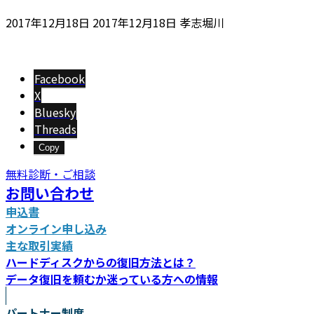
最
2017年12月18日
2017年12月18日
孝志堀川
終
更
新
Facebook
日
X
時
Bluesky
:
Threads
Copy
無料診断・ご相談
お問い合わせ
申込書
オンライン申し込み
主な取引実績
ハードディスクからの復旧方法とは？
データ復旧を頼むか迷っている方への情報
パートナー制度