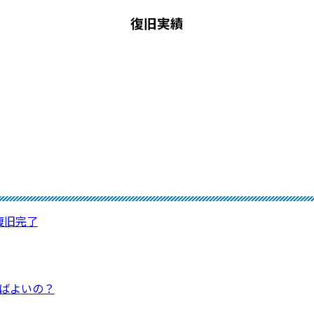
復旧実績
⇒復旧完了
ればよいの？