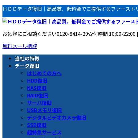
コ
ナ
ＨＤＤデータ復旧｜高品質、低料金でご提供するファースト
ン
ビ
テ
ゲ
ン
ー
お気軽にご相談ください
0120-8414-29
受付時間 10:00-22:00
ツ
シ
へ
ョ
無料メール相談
ス
ン
当社の特徴
キ
に
データ復旧
ッ
移
はじめての方へ
プ
動
HDD復旧
NAS復旧
RAID復旧
サーバ復旧
USBメモリ復旧
デジタルビデオカメラ復旧
SSD復旧
超特急サービス