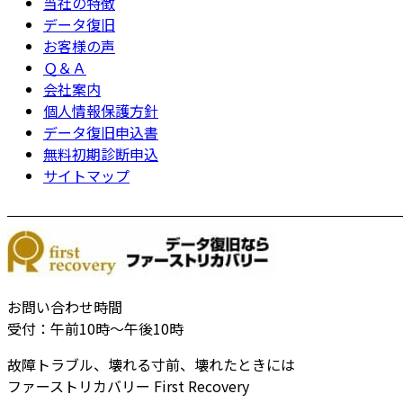
当社の特徴
データ復旧
お客様の声
Ｑ＆Ａ
会社案内
個人情報保護方針
データ復旧申込書
無料初期診断申込
サイトマップ
お問い合わせ時間
受付：午前10時～午後10時
故障トラブル、壊れる寸前、壊れたときには
ファーストリカバリー First Recovery