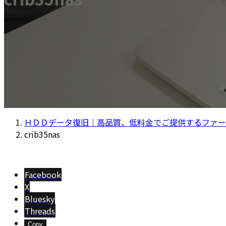
ＨＤＤデータ復旧｜高品質、低料金でご提供するファー
crib35nas
Facebook
X
Bluesky
Threads
Copy