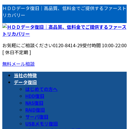
コ
ナ
ＨＤＤデータ復旧｜高品質、低料金でご提供するファースト
ン
ビ
リカバリー
テ
ゲ
ン
ー
ツ
シ
へ
ョ
お気軽にご相談ください
0120-8414-29
受付時間 10:00-22:00
ス
ン
[ 休日不定期 ]
キ
に
ッ
移
無料メール相談
プ
動
当社の特徴
データ復旧
はじめての方へ
HDD復旧
NAS復旧
RAID復旧
サーバ復旧
USBメモリ復旧