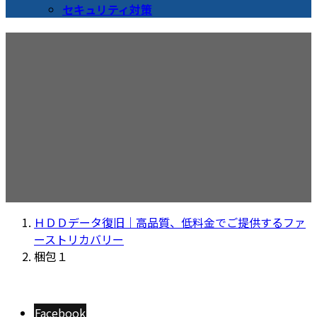
セキュリティ対策
梱包１
ＨＤＤデータ復旧｜高品質、低料金でご提供するファ
ーストリカバリー
梱包１
Facebook