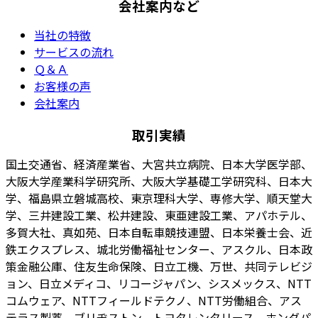
会社案内など
当社の特徴
サービスの流れ
Ｑ＆Ａ
お客様の声
会社案内
取引実績
国土交通省、経済産業省、大宮共立病院、日本大学医学部、
大阪大学産業科学研究所、大阪大学基礎工学研究科、日本大
学、福島県立磐城高校、東京理科大学、専修大学、順天堂大
学、三井建設工業、松井建設、東亜建設工業、アパホテル、
多賀大社、真如苑、日本自転車競技連盟、日本栄養士会、近
鉄エクスプレス、城北労働福祉センター、アスクル、日本政
策金融公庫、住友生命保険、日立工機、万世、共同テレビジ
ョン、日立メディコ、リコージャパン、シスメックス、NTT
コムウェア、NTTフィールドテクノ、NTT労働組合、アス
テラス製薬、ブリヂストン、トヨタレンタリース、ホンダパ