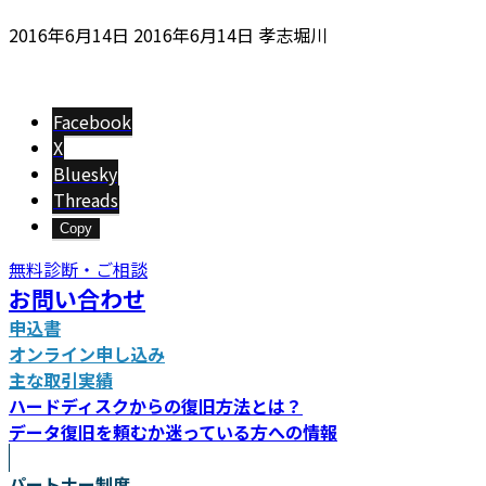
最
2016年6月14日
2016年6月14日
孝志堀川
終
更
新
Facebook
日
X
時
Bluesky
:
Threads
Copy
無料診断・ご相談
お問い合わせ
申込書
オンライン申し込み
主な取引実績
ハードディスクからの復旧方法とは？
データ復旧を頼むか迷っている方への情報
パートナー制度