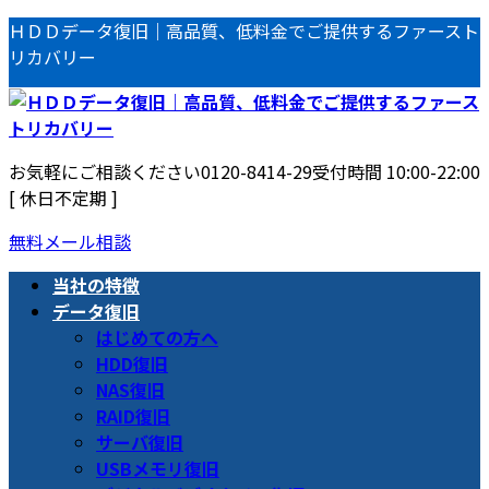
コ
ナ
ＨＤＤデータ復旧｜高品質、低料金でご提供するファースト
ン
ビ
リカバリー
テ
ゲ
ン
ー
ツ
シ
へ
ョ
お気軽にご相談ください
0120-8414-29
受付時間 10:00-22:00
ス
ン
[ 休日不定期 ]
キ
に
ッ
移
無料メール相談
プ
動
当社の特徴
データ復旧
はじめての方へ
HDD復旧
NAS復旧
RAID復旧
サーバ復旧
USBメモリ復旧