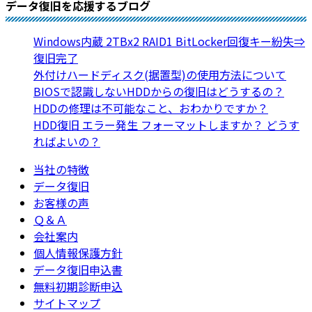
データ復旧を応援するブログ
Windows内蔵 2TBx2 RAID1 BitLocker回復キー紛失⇒
復旧完了
外付けハードディスク(据置型)の使用方法について
BIOSで認識しないHDDからの復旧はどうするの？
HDDの修理は不可能なこと、おわかりですか？
HDD復旧 エラー発生 フォーマットしますか？ どうす
ればよいの？
当社の特徴
データ復旧
お客様の声
Ｑ＆Ａ
会社案内
個人情報保護方針
データ復旧申込書
無料初期診断申込
サイトマップ