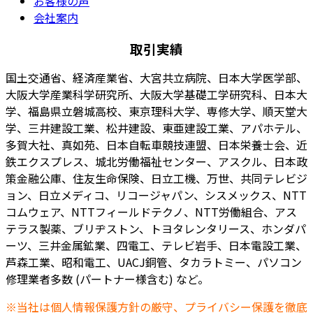
お客様の声
会社案内
取引実績
国土交通省、経済産業省、大宮共立病院、日本大学医学部、
大阪大学産業科学研究所、大阪大学基礎工学研究科、日本大
学、福島県立磐城高校、東京理科大学、専修大学、順天堂大
学、三井建設工業、松井建設、東亜建設工業、アパホテル、
多賀大社、真如苑、日本自転車競技連盟、日本栄養士会、近
鉄エクスプレス、城北労働福祉センター、アスクル、日本政
策金融公庫、住友生命保険、日立工機、万世、共同テレビジ
ョン、日立メディコ、リコージャパン、シスメックス、NTT
コムウェア、NTTフィールドテクノ、NTT労働組合、アス
テラス製薬、ブリヂストン、トヨタレンタリース、ホンダパ
ーツ、三井金属鉱業、四電工、テレビ岩手、日本電設工業、
芦森工業、昭和電工、UACJ銅管、タカラトミー、パソコン
修理業者多数 (パートナー様含む) など。
※当社は個人情報保護方針の厳守、プライバシー保護を徹底