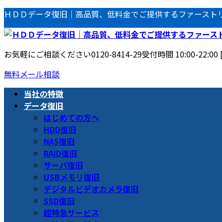
コ
ナ
ＨＤＤデータ復旧｜高品質、低料金でご提供するファースト
ン
ビ
テ
ゲ
ン
ー
お気軽にご相談ください
0120-8414-29
受付時間 10:00-22:00
ツ
シ
へ
ョ
無料メール相談
ス
ン
当社の特徴
キ
に
データ復旧
ッ
移
はじめての方へ
プ
動
HDD復旧
NAS復旧
RAID復旧
サーバ復旧
USBメモリ復旧
デジタルビデオカメラ復旧
SSD復旧
超特急サービス