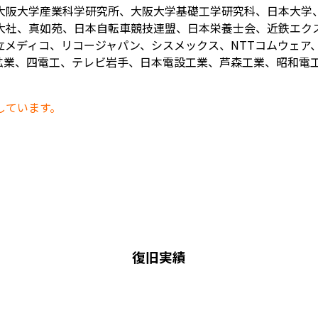
大阪大学産業科学研究所、大阪大学基礎工学研究科、日本大学
大社、真如苑、日本自転車競技連盟、日本栄養士会、近鉄エク
メディコ、リコージャパン、シスメックス、NTTコムウェア、
業、四電工、テレビ岩手、日本電設工業、芦森工業、昭和電工、
しています。
復旧実績