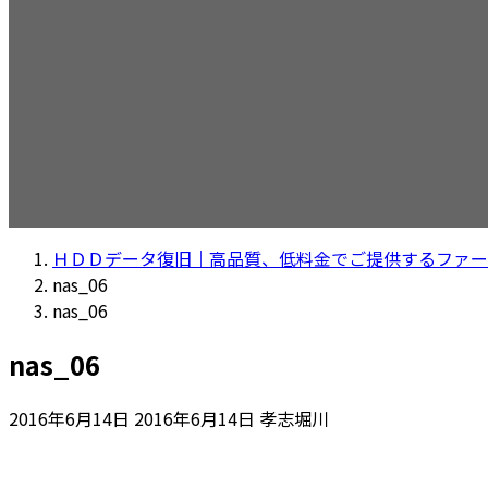
ＨＤＤデータ復旧｜高品質、低料金でご提供するファー
nas_06
nas_06
nas_06
最
2016年6月14日
2016年6月14日
孝志堀川
終
更