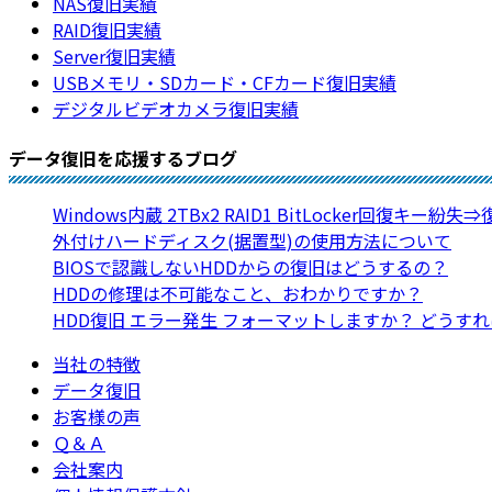
NAS復旧実績
RAID復旧実績
Server復旧実績
USBメモリ・SDカード・CFカード復旧実績
デジタルビデオカメラ復旧実績
データ復旧を応援するブログ
Windows内蔵 2TBx2 RAID1 BitLocker回復キー紛失
外付けハードディスク(据置型)の使用方法について
BIOSで認識しないHDDからの復旧はどうするの？
HDDの修理は不可能なこと、おわかりですか？
HDD復旧 エラー発生 フォーマットしますか？ どうす
当社の特徴
データ復旧
お客様の声
Ｑ＆Ａ
会社案内