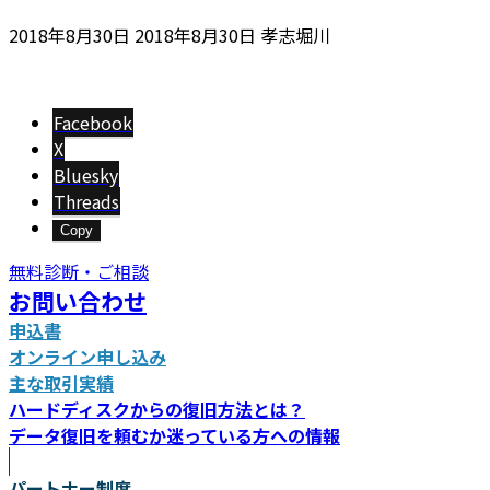
最
2018年8月30日
2018年8月30日
孝志堀川
終
更
新
Facebook
日
X
時
Bluesky
:
Threads
Copy
無料診断・ご相談
お問い合わせ
申込書
オンライン申し込み
主な取引実績
ハードディスクからの復旧方法とは？
データ復旧を頼むか迷っている方への情報
パートナー制度