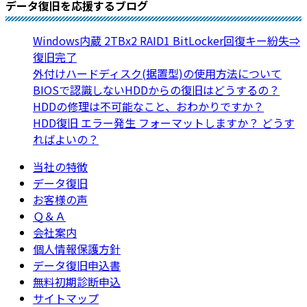
データ復旧を応援するブログ
Windows内蔵 2TBx2 RAID1 BitLocker回復キー紛失⇒
復旧完了
外付けハードディスク(据置型)の使用方法について
BIOSで認識しないHDDからの復旧はどうするの？
HDDの修理は不可能なこと、おわかりですか？
HDD復旧 エラー発生 フォーマットしますか？ どうす
ればよいの？
当社の特徴
データ復旧
お客様の声
Ｑ＆Ａ
会社案内
個人情報保護方針
データ復旧申込書
無料初期診断申込
サイトマップ