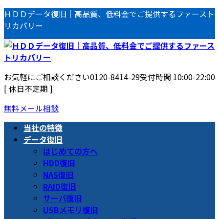
コ
ナ
ＨＤＤデータ復旧｜高品質、低料金でご提供するファースト
ン
ビ
リカバリー
テ
ゲ
ン
ー
ツ
シ
へ
ョ
お気軽にご相談ください
0120-8414-29
受付時間 10:00-22:00
ス
ン
[ 休日不定期 ]
キ
に
ッ
移
無料メール相談
プ
動
当社の特徴
データ復旧
はじめての方へ
HDD復旧
NAS復旧
RAID復旧
サーバ復旧
USBメモリ復旧