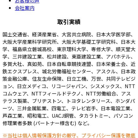
お客様の声
会社案内
取引実績
国土交通省、経済産業省、大宮共立病院、日本大学医学部、
大阪大学産業科学研究所、大阪大学基礎工学研究科、日本大
学、福島県立磐城高校、東京理科大学、専修大学、順天堂大
学、三井建設工業、松井建設、東亜建設工業、アパホテル、
多賀大社、真如苑、日本自転車競技連盟、日本栄養士会、近
鉄エクスプレス、城北労働福祉センター、アスクル、日本政
策金融公庫、住友生命保険、日立工機、万世、共同テレビジ
ョン、日立メディコ、リコージャパン、シスメックス、NTT
コムウェア、NTTフィールドテクノ、NTT労働組合、アス
テラス製薬、ブリヂストン、トヨタレンタリース、ホンダパ
ーツ、三井金属鉱業、四電工、テレビ岩手、日本電設工業、
芦森工業、昭和電工、UACJ銅管、タカラトミー、パソコン
修理業者多数 (パートナー様含む) など。
※当社は個人情報保護方針の厳守、プライバシー保護を徹底