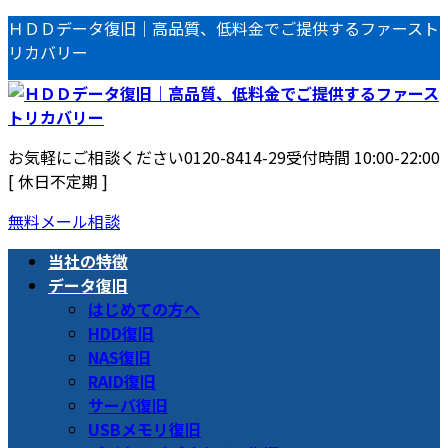
コ
ナ
ＨＤＤデータ復旧｜高品質、低料金でご提供するファースト
ン
ビ
リカバリー
テ
ゲ
ン
ー
ツ
シ
へ
ョ
お気軽にご相談ください
0120-8414-29
受付時間 10:00-22:00
ス
ン
[ 休日不定期 ]
キ
に
ッ
移
無料メール相談
プ
動
当社の特徴
データ復旧
はじめての方へ
HDD復旧
NAS復旧
RAID復旧
サーバ復旧
USBメモリ復旧