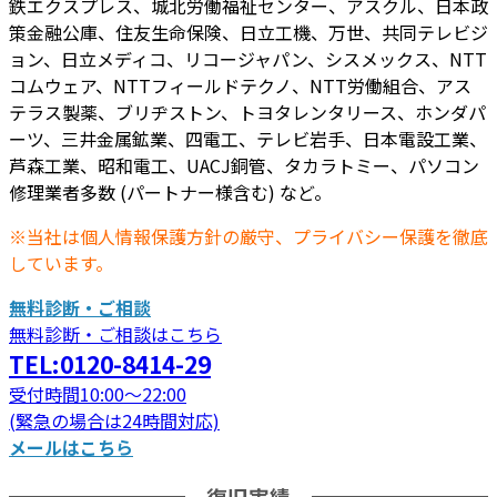
鉄エクスプレス、城北労働福祉センター、アスクル、日本政
策金融公庫、住友生命保険、日立工機、万世、共同テレビジ
ョン、日立メディコ、リコージャパン、シスメックス、NTT
コムウェア、NTTフィールドテクノ、NTT労働組合、アス
テラス製薬、ブリヂストン、トヨタレンタリース、ホンダパ
ーツ、三井金属鉱業、四電工、テレビ岩手、日本電設工業、
芦森工業、昭和電工、UACJ銅管、タカラトミー、パソコン
修理業者多数 (パートナー様含む) など。
※当社は個人情報保護方針の厳守、プライバシー保護を徹底
しています。
無料診断・ご相談
無料診断・ご相談はこちら
TEL:0120-8414-29
受付時間10:00～22:00
(緊急の場合は24時間対応)
メールはこちら
復旧実績