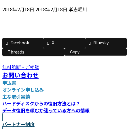
最
2018年2月18日
2018年2月18日
孝志堀川
終
更
新
日
Facebook
X
Bluesky
時
:
Threads
Copy
無料診断・ご相談
お問い合わせ
申込書
オンライン申し込み
主な取引実績
ハードディスクからの復旧方法とは？
データ復旧を頼むか迷っている方への情報
パートナー制度