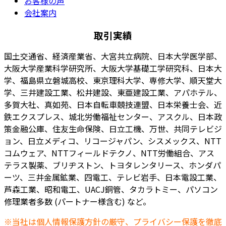
お客様の声
会社案内
取引実績
国土交通省、経済産業省、大宮共立病院、日本大学医学部、
大阪大学産業科学研究所、大阪大学基礎工学研究科、日本大
学、福島県立磐城高校、東京理科大学、専修大学、順天堂大
学、三井建設工業、松井建設、東亜建設工業、アパホテル、
多賀大社、真如苑、日本自転車競技連盟、日本栄養士会、近
鉄エクスプレス、城北労働福祉センター、アスクル、日本政
策金融公庫、住友生命保険、日立工機、万世、共同テレビジ
ョン、日立メディコ、リコージャパン、シスメックス、NTT
コムウェア、NTTフィールドテクノ、NTT労働組合、アス
テラス製薬、ブリヂストン、トヨタレンタリース、ホンダパ
ーツ、三井金属鉱業、四電工、テレビ岩手、日本電設工業、
芦森工業、昭和電工、UACJ銅管、タカラトミー、パソコン
修理業者多数 (パートナー様含む) など。
※当社は個人情報保護方針の厳守、プライバシー保護を徹底