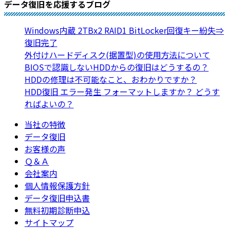
データ復旧を応援するブログ
Windows内蔵 2TBx2 RAID1 BitLocker回復キー紛失⇒
復旧完了
外付けハードディスク(据置型)の使用方法について
BIOSで認識しないHDDからの復旧はどうするの？
HDDの修理は不可能なこと、おわかりですか？
HDD復旧 エラー発生 フォーマットしますか？ どうす
ればよいの？
当社の特徴
データ復旧
お客様の声
Ｑ＆Ａ
会社案内
個人情報保護方針
データ復旧申込書
無料初期診断申込
サイトマップ