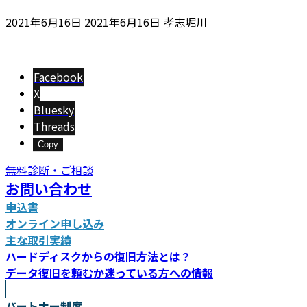
最
2021年6月16日
2021年6月16日
孝志堀川
終
更
新
Facebook
日
X
時
Bluesky
:
Threads
Copy
無料診断・ご相談
お問い合わせ
申込書
オンライン申し込み
主な取引実績
ハードディスクからの復旧方法とは？
データ復旧を頼むか迷っている方への情報
パートナー制度