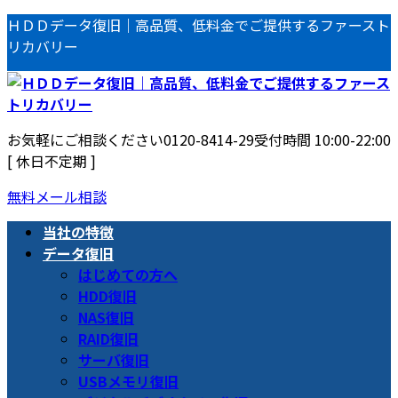
コ
ナ
ＨＤＤデータ復旧｜高品質、低料金でご提供するファースト
ン
ビ
リカバリー
テ
ゲ
ン
ー
ツ
シ
へ
ョ
お気軽にご相談ください
0120-8414-29
受付時間 10:00-22:00
ス
ン
[ 休日不定期 ]
キ
に
ッ
移
無料メール相談
プ
動
当社の特徴
データ復旧
はじめての方へ
HDD復旧
NAS復旧
RAID復旧
サーバ復旧
USBメモリ復旧