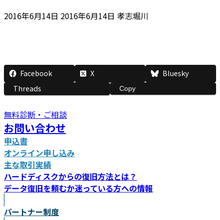
最
2016年6月14日
2016年6月14日
孝志堀川
終
更
新
日
Facebook
X
Bluesky
時
:
Threads
Copy
無料診断・ご相談
お問い合わせ
申込書
オンライン申し込み
主な取引実績
ハードディスクからの復旧方法とは？
データ復旧を頼むか迷っている方への情報
パートナー制度