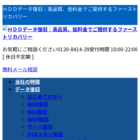
コ
ナ
ＨＤＤデータ復旧｜高品質、低料金でご提供するファースト
ン
ビ
リカバリー
テ
ゲ
ン
ー
ツ
シ
へ
ョ
お気軽にご相談ください
0120-8414-29
受付時間 10:00-22:00
ス
ン
[ 休日不定期 ]
キ
に
ッ
移
無料メール相談
プ
動
当社の特徴
データ復旧
はじめての方へ
HDD復旧
NAS復旧
RAID復旧
サーバ復旧
USBメモリ復旧