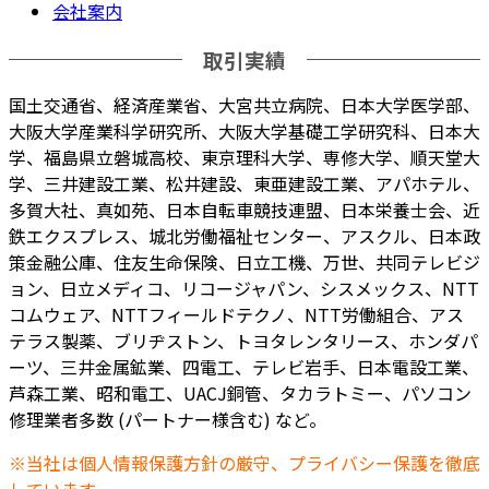
会社案内
取引実績
国土交通省、経済産業省、大宮共立病院、日本大学医学部、
大阪大学産業科学研究所、大阪大学基礎工学研究科、日本大
学、福島県立磐城高校、東京理科大学、専修大学、順天堂大
学、三井建設工業、松井建設、東亜建設工業、アパホテル、
多賀大社、真如苑、日本自転車競技連盟、日本栄養士会、近
鉄エクスプレス、城北労働福祉センター、アスクル、日本政
策金融公庫、住友生命保険、日立工機、万世、共同テレビジ
ョン、日立メディコ、リコージャパン、シスメックス、NTT
コムウェア、NTTフィールドテクノ、NTT労働組合、アス
テラス製薬、ブリヂストン、トヨタレンタリース、ホンダパ
ーツ、三井金属鉱業、四電工、テレビ岩手、日本電設工業、
芦森工業、昭和電工、UACJ銅管、タカラトミー、パソコン
修理業者多数 (パートナー様含む) など。
※当社は個人情報保護方針の厳守、プライバシー保護を徹底
しています。