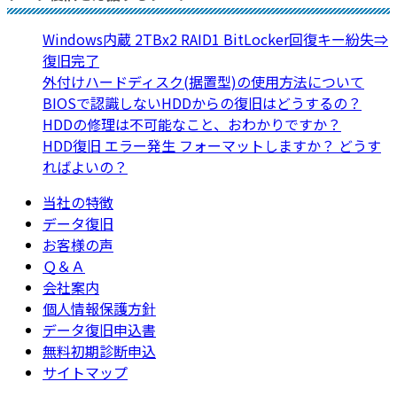
Windows内蔵 2TBx2 RAID1 BitLocker回復キー紛失⇒
復旧完了
外付けハードディスク(据置型)の使用方法について
BIOSで認識しないHDDからの復旧はどうするの？
HDDの修理は不可能なこと、おわかりですか？
HDD復旧 エラー発生 フォーマットしますか？ どうす
ればよいの？
当社の特徴
データ復旧
お客様の声
Ｑ＆Ａ
会社案内
個人情報保護方針
データ復旧申込書
無料初期診断申込
サイトマップ