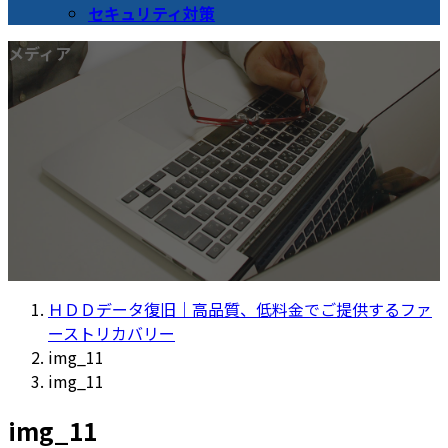
セキュリティ対策
メディア
ＨＤＤデータ復旧｜高品質、低料金でご提供するファ
ーストリカバリー
img_11
img_11
img_11