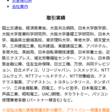
お客様の声
会社案内
取引実績
国土交通省、経済産業省、大宮共立病院、日本大学医学部、
大阪大学産業科学研究所、大阪大学基礎工学研究科、日本大
学、福島県立磐城高校、東京理科大学、専修大学、順天堂大
学、三井建設工業、松井建設、東亜建設工業、アパホテル、
多賀大社、真如苑、日本自転車競技連盟、日本栄養士会、近
鉄エクスプレス、城北労働福祉センター、アスクル、日本政
策金融公庫、住友生命保険、日立工機、万世、共同テレビジ
ョン、日立メディコ、リコージャパン、シスメックス、NTT
コムウェア、NTTフィールドテクノ、NTT労働組合、アス
テラス製薬、ブリヂストン、トヨタレンタリース、ホンダパ
ーツ、三井金属鉱業、四電工、テレビ岩手、日本電設工業、
芦森工業、昭和電工、UACJ銅管、タカラトミー、パソコン
修理業者多数 (パートナー様含む) など。
※当社は個人情報保護方針の厳守、プライバシー保護を徹底