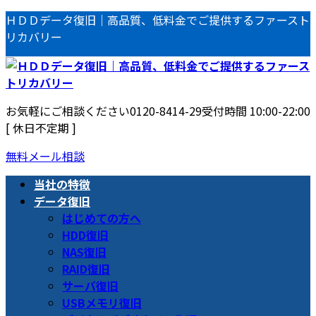
コ
ナ
ＨＤＤデータ復旧｜高品質、低料金でご提供するファースト
ン
ビ
リカバリー
テ
ゲ
ン
ー
ツ
シ
へ
ョ
お気軽にご相談ください
0120-8414-29
受付時間 10:00-22:00
ス
ン
[ 休日不定期 ]
キ
に
ッ
移
無料メール相談
プ
動
当社の特徴
データ復旧
はじめての方へ
HDD復旧
NAS復旧
RAID復旧
サーバ復旧
USBメモリ復旧