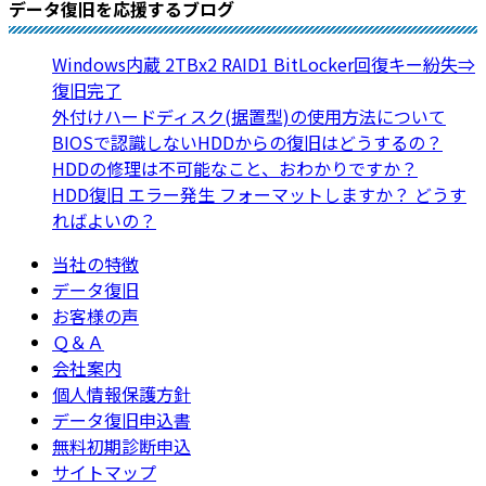
データ復旧を応援するブログ
Windows内蔵 2TBx2 RAID1 BitLocker回復キー紛失⇒
復旧完了
外付けハードディスク(据置型)の使用方法について
BIOSで認識しないHDDからの復旧はどうするの？
HDDの修理は不可能なこと、おわかりですか？
HDD復旧 エラー発生 フォーマットしますか？ どうす
ればよいの？
当社の特徴
データ復旧
お客様の声
Ｑ＆Ａ
会社案内
個人情報保護方針
データ復旧申込書
無料初期診断申込
サイトマップ