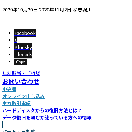
最
2020年10月20日
2020年11月2日
孝志堀川
終
更
新
Facebook
日
X
時
Bluesky
:
Threads
Copy
無料診断・ご相談
お問い合わせ
申込書
オンライン申し込み
主な取引実績
ハードディスクからの復旧方法とは？
データ復旧を頼むか迷っている方への情報
パートナー制度