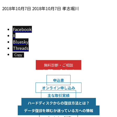
最
2018年10月7日
2018年10月7日
孝志堀川
終
更
新
Facebook
日
X
時
Bluesky
:
Threads
Copy
無料診断・ご相談
お問い合わせ
申込書
オンライン申し込み
主な取引実績
ハードディスクからの復旧方法とは？
データ復旧を頼むか迷っている方への情報