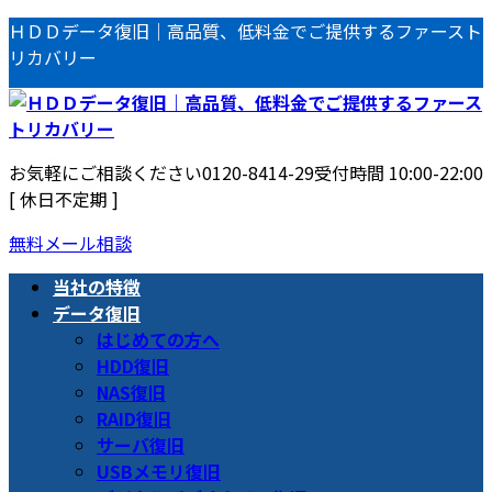
コ
ナ
ＨＤＤデータ復旧｜高品質、低料金でご提供するファースト
ン
ビ
リカバリー
テ
ゲ
ン
ー
ツ
シ
へ
ョ
お気軽にご相談ください
0120-8414-29
受付時間 10:00-22:00
ス
ン
[ 休日不定期 ]
キ
に
ッ
移
無料メール相談
プ
動
当社の特徴
データ復旧
はじめての方へ
HDD復旧
NAS復旧
RAID復旧
サーバ復旧
USBメモリ復旧