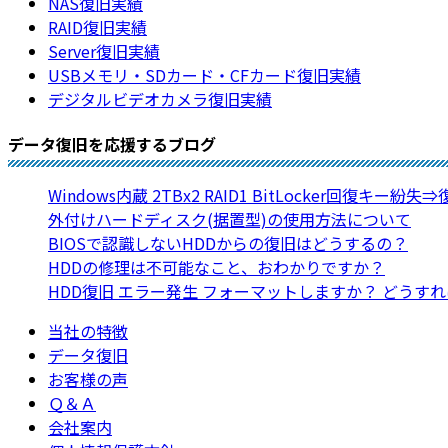
NAS復旧実績
RAID復旧実績
Server復旧実績
USBメモリ・SDカード・CFカード復旧実績
デジタルビデオカメラ復旧実績
データ復旧を応援するブログ
Windows内蔵 2TBx2 RAID1 BitLocker回復キー紛失
外付けハードディスク(据置型)の使用方法について
BIOSで認識しないHDDからの復旧はどうするの？
HDDの修理は不可能なこと、おわかりですか？
HDD復旧 エラー発生 フォーマットしますか？ どうす
当社の特徴
データ復旧
お客様の声
Ｑ＆Ａ
会社案内