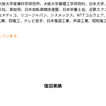
大阪大学産業科学研究所、大阪大学基礎工学研究科、日本大学
大社、真如苑、日本自転車競技連盟、日本栄養士会、近鉄エク
メディコ、リコージャパン、シスメックス、NTTコムウェア、
業、四電工、テレビ岩手、日本電設工業、芦森工業、昭和電工、
しています。
復旧実績