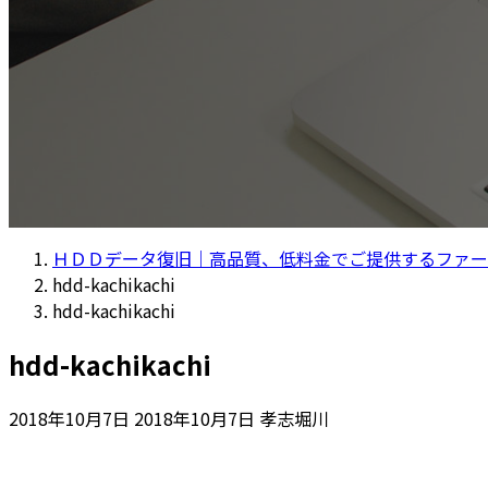
ＨＤＤデータ復旧｜高品質、低料金でご提供するファー
hdd-kachikachi
hdd-kachikachi
hdd-kachikachi
最
2018年10月7日
2018年10月7日
孝志堀川
終
更