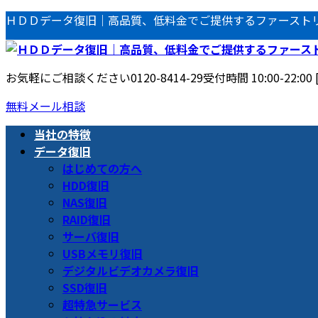
コ
ナ
ＨＤＤデータ復旧｜高品質、低料金でご提供するファースト
ン
ビ
テ
ゲ
ン
ー
お気軽にご相談ください
0120-8414-29
受付時間 10:00-22:00
ツ
シ
へ
ョ
無料メール相談
ス
ン
当社の特徴
キ
に
データ復旧
ッ
移
はじめての方へ
プ
動
HDD復旧
NAS復旧
RAID復旧
サーバ復旧
USBメモリ復旧
デジタルビデオカメラ復旧
SSD復旧
超特急サービス