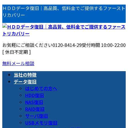
コ
ナ
ＨＤＤデータ復旧｜高品質、低料金でご提供するファースト
ン
ビ
リカバリー
テ
ゲ
ン
ー
ツ
シ
へ
ョ
お気軽にご相談ください
0120-8414-29
受付時間 10:00-22:00
ス
ン
[ 休日不定期 ]
キ
に
ッ
移
無料メール相談
プ
動
当社の特徴
データ復旧
はじめての方へ
HDD復旧
NAS復旧
RAID復旧
サーバ復旧
USBメモリ復旧