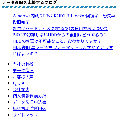
データ復旧を応援するブログ
Windows内蔵 2TBx2 RAID1 BitLocker回復キー紛失⇒
復旧完了
外付けハードディスク(据置型)の使用方法について
BIOSで認識しないHDDからの復旧はどうするの？
HDDの修理は不可能なこと、おわかりですか？
HDD復旧 エラー発生 フォーマットしますか？ どうす
ればよいの？
当社の特徴
データ復旧
お客様の声
Ｑ＆Ａ
会社案内
個人情報保護方針
データ復旧申込書
無料初期診断申込
サイトマップ