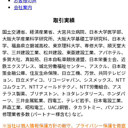
お客様の声
会社案内
取引実績
国土交通省、経済産業省、大宮共立病院、日本大学医学部、
大阪大学産業科学研究所、大阪大学基礎工学研究科、日本大
学、福島県立磐城高校、東京理科大学、専修大学、順天堂大
学、三井建設工業、松井建設、東亜建設工業、アパホテル、
多賀大社、真如苑、日本自転車競技連盟、日本栄養士会、近
鉄エクスプレス、城北労働福祉センター、アスクル、日本政
策金融公庫、住友生命保険、日立工機、万世、共同テレビジ
ョン、日立メディコ、リコージャパン、シスメックス、NTT
コムウェア、NTTフィールドテクノ、NTT労働組合、アス
テラス製薬、ブリヂストン、トヨタレンタリース、ホンダパ
ーツ、三井金属鉱業、四電工、テレビ岩手、日本電設工業、
芦森工業、昭和電工、UACJ銅管、タカラトミー、パソコン
修理業者多数 (パートナー様含む) など。
※当社は個人情報保護方針の厳守、プライバシー保護を徹底