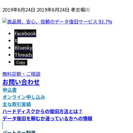
最
2019年6月24日
2019年6月24日
孝志堀川
終
更
新
Facebook
日
X
時
Bluesky
:
Threads
Copy
無料診断・ご相談
お問い合わせ
申込書
オンライン申し込み
主な取引実績
ハードディスクからの復旧方法とは？
データ復旧を頼むか迷っている方への情報
パートナー制度