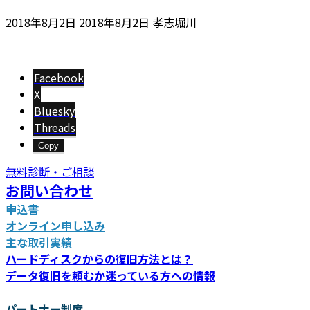
最
2018年8月2日
2018年8月2日
孝志堀川
終
更
新
Facebook
日
X
時
Bluesky
:
Threads
Copy
無料診断・ご相談
お問い合わせ
申込書
オンライン申し込み
主な取引実績
ハードディスクからの復旧方法とは？
データ復旧を頼むか迷っている方への情報
パートナー制度