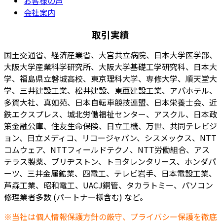
お客様の声
会社案内
取引実績
国土交通省、経済産業省、大宮共立病院、日本大学医学部、
大阪大学産業科学研究所、大阪大学基礎工学研究科、日本大
学、福島県立磐城高校、東京理科大学、専修大学、順天堂大
学、三井建設工業、松井建設、東亜建設工業、アパホテル、
多賀大社、真如苑、日本自転車競技連盟、日本栄養士会、近
鉄エクスプレス、城北労働福祉センター、アスクル、日本政
策金融公庫、住友生命保険、日立工機、万世、共同テレビジ
ョン、日立メディコ、リコージャパン、シスメックス、NTT
コムウェア、NTTフィールドテクノ、NTT労働組合、アス
テラス製薬、ブリヂストン、トヨタレンタリース、ホンダパ
ーツ、三井金属鉱業、四電工、テレビ岩手、日本電設工業、
芦森工業、昭和電工、UACJ銅管、タカラトミー、パソコン
修理業者多数 (パートナー様含む) など。
※当社は個人情報保護方針の厳守、プライバシー保護を徹底