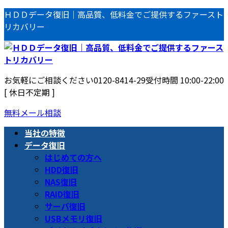
コ
ナ
ＨＤＤデータ復旧｜高品質、低料金でご提供するファースト
ン
ビ
リカバリー
テ
ゲ
ン
ー
ツ
シ
へ
ョ
お気軽にご相談ください
0120-8414-29
受付時間 10:00-22:00
ス
ン
[ 休日不定期 ]
キ
に
ッ
移
無料メール相談
プ
動
当社の特徴
データ復旧
はじめての方へ
HDD復旧
NAS復旧
RAID復旧
サーバ復旧
USBメモリ復旧