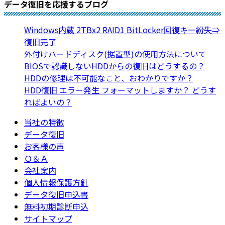
データ復旧を応援するブログ
Windows内蔵 2TBx2 RAID1 BitLocker回復キー紛失⇒
復旧完了
外付けハードディスク(据置型)の使用方法について
BIOSで認識しないHDDからの復旧はどうするの？
HDDの修理は不可能なこと、おわかりですか？
HDD復旧 エラー発生 フォーマットしますか？ どうす
ればよいの？
当社の特徴
データ復旧
お客様の声
Ｑ＆Ａ
会社案内
個人情報保護方針
データ復旧申込書
無料初期診断申込
サイトマップ