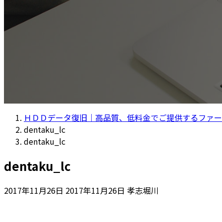
ＨＤＤデータ復旧｜高品質、低料金でご提供するファー
dentaku_lc
dentaku_lc
dentaku_lc
最
2017年11月26日
2017年11月26日
孝志堀川
終
更