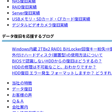
NAS復旧実績
RAID復旧実績
Server復旧実績
USBメモリ・SDカード・CFカード復旧実績
デジタルビデオカメラ復旧実績
データ復旧を応援するブログ
Windows内蔵 2TBx2 RAID1 BitLocker回復キー紛失
外付けハードディスク(据置型)の使用方法について
BIOSで認識しないHDDからの復旧はどうするの？
HDDの修理は不可能なこと、おわかりですか？
HDD復旧 エラー発生 フォーマットしますか？ どうす
当社の特徴
データ復旧
お客様の声
Ｑ＆Ａ
会社案内