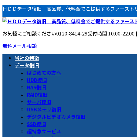
コ
ナ
ＨＤＤデータ復旧｜高品質、低料金でご提供するファースト
ン
ビ
テ
ゲ
ン
ー
お気軽にご相談ください
0120-8414-29
受付時間 10:00-22:00
ツ
シ
へ
ョ
無料メール相談
ス
ン
当社の特徴
キ
に
データ復旧
ッ
移
はじめての方へ
プ
動
HDD復旧
NAS復旧
RAID復旧
サーバ復旧
USBメモリ復旧
デジタルビデオカメラ復旧
SSD復旧
超特急サービス