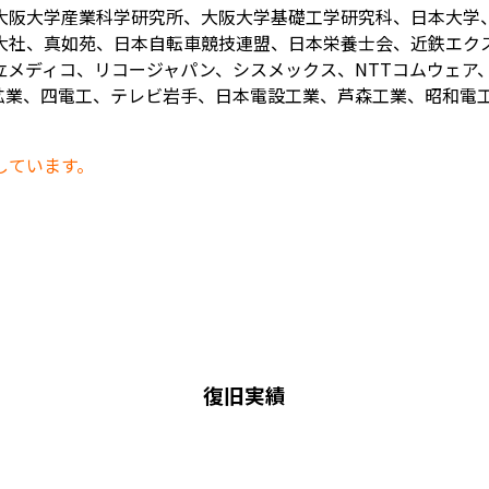
大阪大学産業科学研究所、大阪大学基礎工学研究科、日本大学
大社、真如苑、日本自転車競技連盟、日本栄養士会、近鉄エク
メディコ、リコージャパン、シスメックス、NTTコムウェア、
業、四電工、テレビ岩手、日本電設工業、芦森工業、昭和電工、
しています。
復旧実績