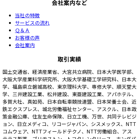
会社案内など
当社の特徴
サービスの流れ
Ｑ＆Ａ
お客様の声
会社案内
取引実績
国土交通省、経済産業省、大宮共立病院、日本大学医学部、
大阪大学産業科学研究所、大阪大学基礎工学研究科、日本大
学、福島県立磐城高校、東京理科大学、専修大学、順天堂大
学、三井建設工業、松井建設、東亜建設工業、アパホテル、
多賀大社、真如苑、日本自転車競技連盟、日本栄養士会、近
鉄エクスプレス、城北労働福祉センター、アスクル、日本政
策金融公庫、住友生命保険、日立工機、万世、共同テレビジ
ョン、日立メディコ、リコージャパン、シスメックス、NTT
コムウェア、NTTフィールドテクノ、NTT労働組合、アス
テラス製薬、ブリヂストン、トヨタレンタリース、ホンダパ