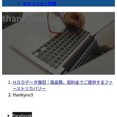
セキュリティ対策
thankyou5
ＨＤＤデータ復旧｜高品質、低料金でご提供するファ
ーストリカバリー
thankyou5
Facebook