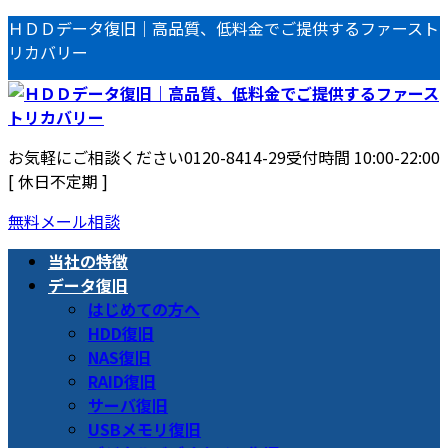
コ
ナ
ＨＤＤデータ復旧｜高品質、低料金でご提供するファースト
ン
ビ
リカバリー
テ
ゲ
ン
ー
ツ
シ
へ
ョ
お気軽にご相談ください
0120-8414-29
受付時間 10:00-22:00
ス
ン
[ 休日不定期 ]
キ
に
ッ
移
無料メール相談
プ
動
当社の特徴
データ復旧
はじめての方へ
HDD復旧
NAS復旧
RAID復旧
サーバ復旧
USBメモリ復旧