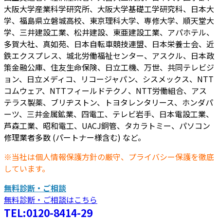
大阪大学産業科学研究所、大阪大学基礎工学研究科、日本大
学、福島県立磐城高校、東京理科大学、専修大学、順天堂大
学、三井建設工業、松井建設、東亜建設工業、アパホテル、
多賀大社、真如苑、日本自転車競技連盟、日本栄養士会、近
鉄エクスプレス、城北労働福祉センター、アスクル、日本政
策金融公庫、住友生命保険、日立工機、万世、共同テレビジ
ョン、日立メディコ、リコージャパン、シスメックス、NTT
コムウェア、NTTフィールドテクノ、NTT労働組合、アス
テラス製薬、ブリヂストン、トヨタレンタリース、ホンダパ
ーツ、三井金属鉱業、四電工、テレビ岩手、日本電設工業、
芦森工業、昭和電工、UACJ銅管、タカラトミー、パソコン
修理業者多数 (パートナー様含む) など。
※当社は個人情報保護方針の厳守、プライバシー保護を徹底
しています。
無料診断・ご相談
無料診断・ご相談はこちら
TEL:0120-8414-29