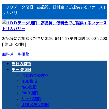
コ
ナ
ＨＤＤデータ復旧｜高品質、低料金でご提供するファースト
ン
ビ
リカバリー
テ
ゲ
ン
ー
ツ
シ
へ
ョ
お気軽にご相談ください
0120-8414-29
受付時間 10:00-22:00
ス
ン
[ 休日不定期 ]
キ
に
ッ
移
無料メール相談
プ
動
当社の特徴
データ復旧
はじめての方へ
HDD復旧
NAS復旧
RAID復旧
サーバ復旧
USBメモリ復旧