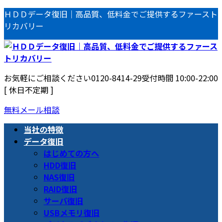
コ
ナ
ＨＤＤデータ復旧｜高品質、低料金でご提供するファースト
ン
ビ
リカバリー
テ
ゲ
ン
ー
ツ
シ
へ
ョ
お気軽にご相談ください
0120-8414-29
受付時間 10:00-22:00
ス
ン
[ 休日不定期 ]
キ
に
ッ
移
無料メール相談
プ
動
当社の特徴
データ復旧
はじめての方へ
HDD復旧
NAS復旧
RAID復旧
サーバ復旧
USBメモリ復旧