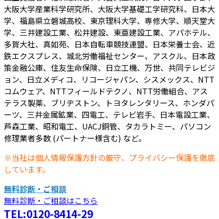
大阪大学産業科学研究所、大阪大学基礎工学研究科、日本大
学、福島県立磐城高校、東京理科大学、専修大学、順天堂大
学、三井建設工業、松井建設、東亜建設工業、アパホテル、
多賀大社、真如苑、日本自転車競技連盟、日本栄養士会、近
鉄エクスプレス、城北労働福祉センター、アスクル、日本政
策金融公庫、住友生命保険、日立工機、万世、共同テレビジ
ョン、日立メディコ、リコージャパン、シスメックス、NTT
コムウェア、NTTフィールドテクノ、NTT労働組合、アス
テラス製薬、ブリヂストン、トヨタレンタリース、ホンダパ
ーツ、三井金属鉱業、四電工、テレビ岩手、日本電設工業、
芦森工業、昭和電工、UACJ銅管、タカラトミー、パソコン
修理業者多数 (パートナー様含む) など。
※当社は個人情報保護方針の厳守、プライバシー保護を徹底
しています。
無料診断・ご相談
無料診断・ご相談はこちら
TEL:0120-8414-29