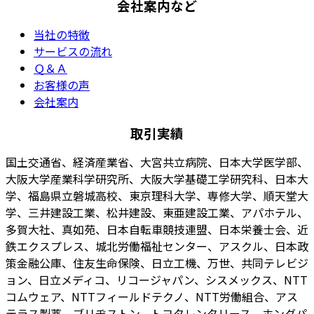
会社案内など
当社の特徴
サービスの流れ
Ｑ＆Ａ
お客様の声
会社案内
取引実績
国土交通省、経済産業省、大宮共立病院、日本大学医学部、
大阪大学産業科学研究所、大阪大学基礎工学研究科、日本大
学、福島県立磐城高校、東京理科大学、専修大学、順天堂大
学、三井建設工業、松井建設、東亜建設工業、アパホテル、
多賀大社、真如苑、日本自転車競技連盟、日本栄養士会、近
鉄エクスプレス、城北労働福祉センター、アスクル、日本政
策金融公庫、住友生命保険、日立工機、万世、共同テレビジ
ョン、日立メディコ、リコージャパン、シスメックス、NTT
コムウェア、NTTフィールドテクノ、NTT労働組合、アス
テラス製薬、ブリヂストン、トヨタレンタリース、ホンダパ