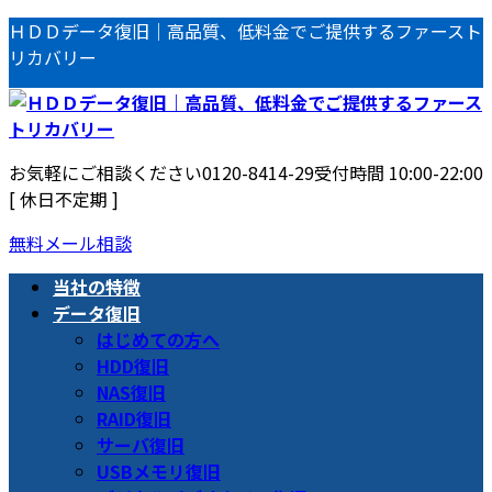
コ
ナ
ＨＤＤデータ復旧｜高品質、低料金でご提供するファースト
ン
ビ
リカバリー
テ
ゲ
ン
ー
ツ
シ
へ
ョ
お気軽にご相談ください
0120-8414-29
受付時間 10:00-22:00
ス
ン
[ 休日不定期 ]
キ
に
ッ
移
無料メール相談
プ
動
当社の特徴
データ復旧
はじめての方へ
HDD復旧
NAS復旧
RAID復旧
サーバ復旧
USBメモリ復旧