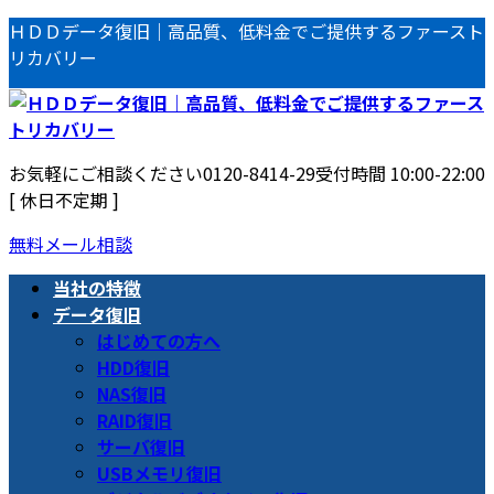
コ
ナ
ＨＤＤデータ復旧｜高品質、低料金でご提供するファースト
ン
ビ
リカバリー
テ
ゲ
ン
ー
ツ
シ
へ
ョ
お気軽にご相談ください
0120-8414-29
受付時間 10:00-22:00
ス
ン
[ 休日不定期 ]
キ
に
ッ
移
無料メール相談
プ
動
当社の特徴
データ復旧
はじめての方へ
HDD復旧
NAS復旧
RAID復旧
サーバ復旧
USBメモリ復旧