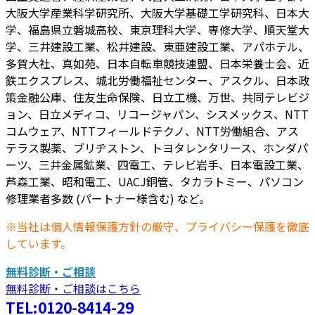
大阪大学産業科学研究所、大阪大学基礎工学研究科、日本大
学、福島県立磐城高校、東京理科大学、専修大学、順天堂大
学、三井建設工業、松井建設、東亜建設工業、アパホテル、
多賀大社、真如苑、日本自転車競技連盟、日本栄養士会、近
鉄エクスプレス、城北労働福祉センター、アスクル、日本政
策金融公庫、住友生命保険、日立工機、万世、共同テレビジ
ョン、日立メディコ、リコージャパン、シスメックス、NTT
コムウェア、NTTフィールドテクノ、NTT労働組合、アス
テラス製薬、ブリヂストン、トヨタレンタリース、ホンダパ
ーツ、三井金属鉱業、四電工、テレビ岩手、日本電設工業、
芦森工業、昭和電工、UACJ銅管、タカラトミー、パソコン
修理業者多数 (パートナー様含む) など。
※当社は個人情報保護方針の厳守、プライバシー保護を徹底
しています。
無料診断・ご相談
無料診断・ご相談はこちら
TEL:0120-8414-29