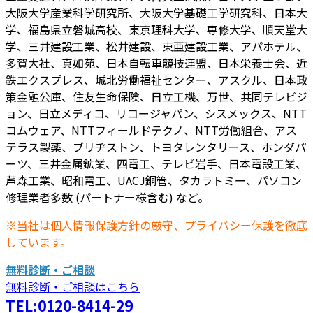
大阪大学産業科学研究所、大阪大学基礎工学研究科、日本大
学、福島県立磐城高校、東京理科大学、専修大学、順天堂大
学、三井建設工業、松井建設、東亜建設工業、アパホテル、
多賀大社、真如苑、日本自転車競技連盟、日本栄養士会、近
鉄エクスプレス、城北労働福祉センター、アスクル、日本政
策金融公庫、住友生命保険、日立工機、万世、共同テレビジ
ョン、日立メディコ、リコージャパン、シスメックス、NTT
コムウェア、NTTフィールドテクノ、NTT労働組合、アス
テラス製薬、ブリヂストン、トヨタレンタリース、ホンダパ
ーツ、三井金属鉱業、四電工、テレビ岩手、日本電設工業、
芦森工業、昭和電工、UACJ銅管、タカラトミー、パソコン
修理業者多数 (パートナー様含む) など。
※当社は個人情報保護方針の厳守、プライバシー保護を徹底
しています。
無料診断・ご相談
無料診断・ご相談はこちら
TEL:0120-8414-29