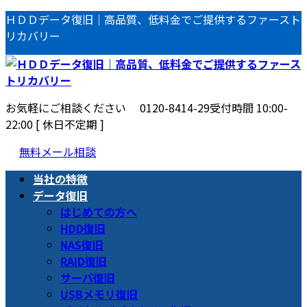
コ
ナ
ＨＤＤデータ復旧｜高品質、低料金でご提供するファースト
ン
ビ
リカバリー
テ
ゲ
ン
ー
ツ
シ
へ
ョ
お気軽にご相談ください
0120-8414-29
受付時間 10:00-
ス
ン
22:00 [ 休日不定期 ]
キ
に
ッ
移
無料メール相談
プ
動
当社の特徴
データ復旧
はじめての方へ
HDD復旧
NAS復旧
RAID復旧
サーバ復旧
USBメモリ復旧