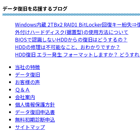
データ復旧を応援するブログ
Windows内蔵 2TBx2 RAID1 BitLocker回復キー紛失
外付けハードディスク(据置型)の使用方法について
BIOSで認識しないHDDからの復旧はどうするの？
HDDの修理は不可能なこと、おわかりですか？
HDD復旧 エラー発生 フォーマットしますか？ どうす
当社の特徴
データ復旧
お客様の声
Ｑ＆Ａ
会社案内
個人情報保護方針
データ復旧申込書
無料初期診断申込
サイトマップ