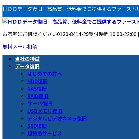
コ
ナ
ＨＤＤデータ復旧｜高品質、低料金でご提供するファースト
ン
ビ
テ
ゲ
ン
ー
お気軽にご相談ください
0120-8414-29
受付時間 10:00-22:00
ツ
シ
へ
ョ
無料メール相談
ス
ン
当社の特徴
キ
に
データ復旧
ッ
移
はじめての方へ
プ
動
HDD復旧
NAS復旧
RAID復旧
サーバ復旧
USBメモリ復旧
デジタルビデオカメラ復旧
SSD復旧
超特急サービス