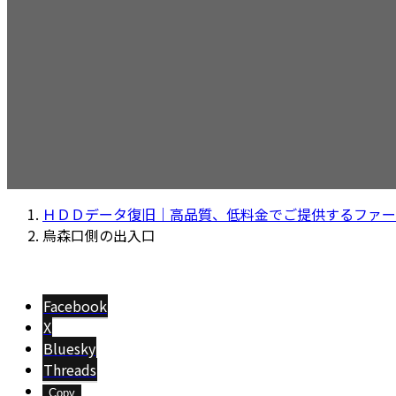
ＨＤＤデータ復旧｜高品質、低料金でご提供するファー
烏森口側の出入口
Facebook
X
Bluesky
Threads
Copy